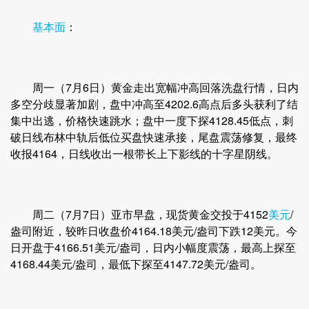
基本面
：
周一（7月6日）黄金走出宽幅冲高回落洗盘行情，日内
多空分歧显著加剧，盘中冲高至4202.6高点后多头获利了结
集中出逃，价格快速跳水；盘中一度下探4128.45低点，刺
破日线布林中轨后低位买盘快速承接，尾盘震荡修复，最终
收报4164，日线收出一根带长上下影线的十字星阴线。
周二（7月7日）亚市早盘，现货黄金交投于4152
美元
/
盎司附近，较昨日收盘价4164.18美元/盎司下跌12美元。今
日开盘于4166.51美元/盎司，日内小幅度震荡，最高上探至
4168.44美元/盎司，最低下探至4147.72美元/盎司。