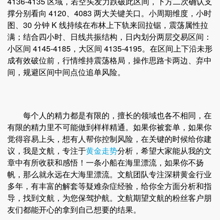
4136-4135 区域，若空头发力跌破此区间，下方二次确认支
撑分别看向 4120、4083 两大关键关口。小周期维度，小时
图、30 分钟 K 线持续在布林上下轨来回拉锯，震荡属性拉
满；结合四小时、日线共振结构，日内划分两层交易区间：
小区间 4145-4185，大区间 4135-4195。在区间上下沿未形
成有效破位前，行情维持震荡格局，操作思路卡两边、弃中
间，规避区间中间点位追单风险。
每个人的精力都是有限的，擅长的领域也各不相同，在
有限的精力里不可能做到样样精通。如果你被套单，如果你
觉得容易上头，想有人帮你控制风险，在关键的时候给你建
议，我是文航，专注于
黄金走势
分析，希望大家能从我的文
章中有所收获和感悟！一条小船在海里漂流，如果你不扬
帆，那么就永远在大海里漂流。文航团队专注深耕黄金行业
多年，有丰富的解套等疑难杂症经验，给你全方面分析和指
导，找到文航，为您保驾护航。文航期望文航的粉丝客户朋
友们都能开心的拿到自己想要的结果。