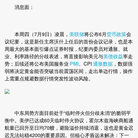
消息面：
本周四（7月9日）凌晨，
美联储
将公布6月
货币政策
会
议纪要，这是新任主席沃什上任后的首份会议记录，也是本
周最大的基本面引爆点证券时报，纪要内委员对通胀、就
业、利率路径的分歧表述，将直接影响美元与
美债收益
率走
势；后续还将公布美国服务业
PMI
、CPI
通胀数据
，数据强
弱将决定黄金能否突破当前震荡区间，走出单边行情，操作
上需重点规避数据行情突发性波动风险。
中东局势方面目前处于“临时停火但分歧未消”的脆弱平
衡中。美伊已达成60天临时停火协议，霍尔木兹海峡商船通
航量已回升至日均70艘，避险溢价持续消退，这也是黄金迟
迟无法站稳4200的重要原因。但核心矛盾远未解决：下一