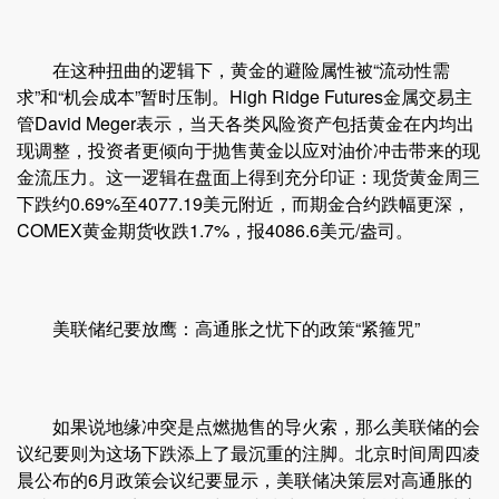
在这种扭曲的逻辑下，黄金的避险属性被“流动性需
求”和“机会成本”暂时压制。High Ridge Futures金属交易主
管David Meger表示，当天各类风险资产包括黄金在内均出
现调整，投资者更倾向于抛售黄金以应对油价冲击带来的现
金流压力。这一逻辑在盘面上得到充分印证：现货黄金周三
下跌约0.69%至4077.19美元附近，而期金合约跌幅更深，
COMEX黄金期货收跌1.7%，报4086.6美元/盎司。
美联储纪要放鹰：高通胀之忧下的政策“紧箍咒”
如果说地缘冲突是点燃抛售的导火索，那么美联储的会
议纪要则为这场下跌添上了最沉重的注脚。北京时间周四凌
晨公布的6月政策会议纪要显示，美联储决策层对高通胀的