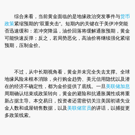
综合来看，当前黄金面临的是地缘政治突发事件与
货币
政策
紧缩预期的“双重夹击”。短期内的关键在于美伊冲突能
否迅速缓和：若冲突降温，油价回落将缓解通胀预期，黄金
可能快速反弹；反之，若局势恶化，高油价将继续强化紧缩
预期，压制金价。
不过，从中长期视角看，黄金并未完全失去支撑。全球
地缘风险未根本消除，央行购金趋势、美元信用隐忧以及潜
在的经济不确定性，都为金价提供了底线。一旦
美联储加息
周期确认结束或政策转向，黄金的避险和抗通胀属性或将重
新占据主导。本交易日，投资者还需密切关注美国初请失业
金人数和成屋销售数据，以及
美联储官员
的讲话，以捕捉更
多政策线索。