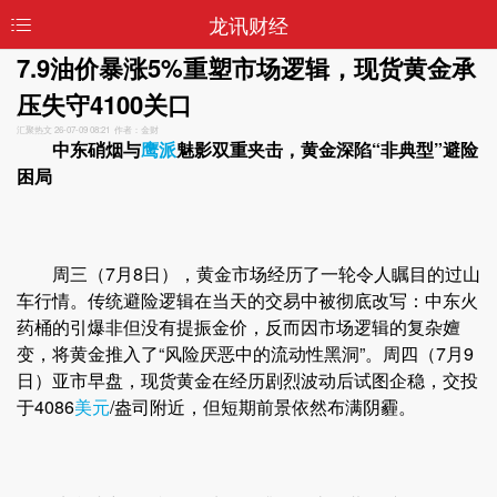
龙讯财经
7.9油价暴涨5%重塑市场逻辑，现货黄金承
压失守4100关口
汇聚热文
26-07-09 08:21 作者：金财
中东硝烟与
鹰派
魅影双重夹击，黄金深陷“非典型”避险
困局
周三（7月8日），黄金市场经历了一轮令人瞩目的过山
车行情。传统避险逻辑在当天的交易中被彻底改写：中东火
药桶的引爆非但没有提振金价，反而因市场逻辑的复杂嬗
变，将黄金推入了“风险厌恶中的流动性黑洞”。周四（7月9
日）亚市早盘，现货黄金在经历剧烈波动后试图企稳，交投
于4086
美元
/盎司附近，但短期前景依然布满阴霾。