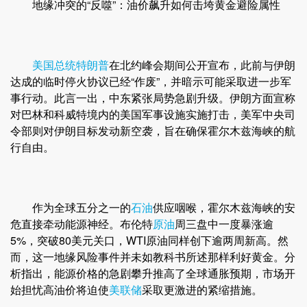
地缘冲突的“反噬”：油价飙升如何击垮黄金避险属性
美国总统
特朗普
在北约峰会期间公开宣布，此前与伊朗
达成的临时停火协议已经“作废”，并暗示可能采取进一步军
事行动。此言一出，中东紧张局势急剧升级。伊朗方面宣称
对巴林和科威特境内的美国军事设施实施打击，美军中央司
令部则对伊朗目标发动新空袭，旨在确保霍尔木兹海峡的航
行自由。
作为全球五分之一的
石油
供应咽喉，霍尔木兹海峡的安
危直接牵动能源神经。布伦特
原油
周三盘中一度暴涨逾
5%，突破80美元关口，WTI原油同样创下逾两周新高。然
而，这一地缘风险事件并未如教科书所述那样利好黄金。分
析指出，能源价格的急剧攀升推高了全球通胀预期，市场开
始担忧高油价将迫使
美联储
采取更激进的紧缩措施。