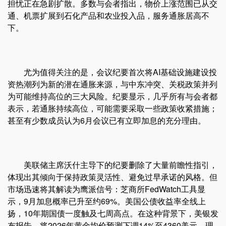
担忧正在急剧扩散。多数与会者指出，物价上涨范围已从交
通、机票扩展到石化产品和农业投入品，服务通胀居高不
下。
尤为值得关注的是，会议纪要首次将AI基础设施建设投
资热潮列为新的潜在通胀来源，与中东冲突、关税政策并列
为可能维持高位的三大风险。纪要显示，几乎所有与会者都
表示，若通胀持续高位，可能需要采取一些政策收紧措施；
甚至有少数成员认为6月会议已有立即加息的充分理由。
美联储主席沃什主导下的纪要删除了大量前瞻性指引，
体现出其倾向于保持政策灵活性、避免过早承诺的风格。但
市场迅速将其解读为鹰派信号：芝商所FedWatch工具显
示，9月加息概率已升至约69%。美国公债收益率全线上
扬，10年期国债一度触及七周高点。在这种背景下，美银发
布报告，将2026年黄金均价预测下调14%至4360美元，理