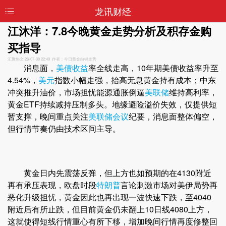
龙讯财经
江沐洋：7.8今晚黄金走势分析及积存金购
买指导
汇聚热文
26-07-08 22:49 作者：今日黄金白银走势
消息面，
美债收益
率全线走高，10年期美债收益率升至
4.54%，
美元
指数小幅走强，抬高无息黄金持有成本；中东
冲突推升油价，市场担忧能源通胀倒逼
美联储
维持高利率，
黄金ETF持续减持压制多头。地缘避险溢价失效，仅提供短
暂支撑，晚间重点关注
美联储会议
纪要，消息面整体偏空，
但行情节奏仍由技术区间主导。
黄金日内先震荡反弹，但上方也如预期的在4130附近
再有承压表现，欧盘时段
特朗普
言论刺激市场对美伊局势再
恶化升级担忧，黄金因此也再出现一波快速下跌，至4040
附近后有所止跌，但目前黄金仍未翻上10日线4080上方，
这就使得短线行情重心有所下移，增加晚间行情再度修整回