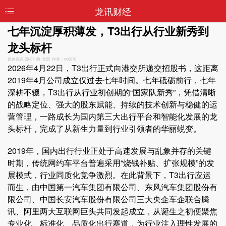
龙讯财经
七年沉淀厚积薄发，T3出行从行业新秀到
龙头标杆
媒体观点
26-07-08 10:25 作者：nc6676
2026年4月22日，T3出行正式向港交所递交招股书，这距离
2019年4月公司成立仅过去七年时间。七年砥砺前行，七年
深耕不辍，T3出行从行业初创期的“国家队新秀”，凭借清晰
的战略定位、强大的股东赋能、持续的技术创新与稳健的运
营管理，一路成长为国内第三大出行平台和智能化发展的龙
头标杆，完成了从新生力量到行业引领者的华丽蜕变。
2019年，国内出行行业正处于高速发展与乱象并存的关键
时期，传统网约车平台普遍采用“烧钱补贴、扩张规模”的发
展模式，行业同质化竞争激烈。在此背景下，T3出行应运
而生，由中国第一汽车集团有限公司、东风汽车集团股份有
限公司、中国长安汽车股份有限公司三大央企车企联合腾
讯、阿里两大互联网巨头共同发起成立，从诞生之初便聚焦
专业化、标准化、品质化出行赛道，为行业注入理性发展的