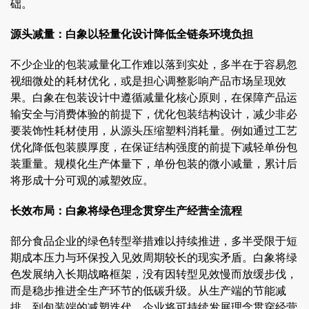
础。
源头减量：白象以轻量化设计降低全链条环境负担
不少企业的包装减量化工作难以落到实处，多半在于容易忽
视细微处的耗材优化，或是担心调整影响产品市场呈现效
果。白象在包装设计中遵循减量化核心原则，在保障产品运
输安全与消费体验的前提下，优化包装结构设计，减少非必
要装饰性耗材使用，从源头压缩塑料消耗量。例如通过工艺
优化降低包装膜厚度，在保证结构强度的前提下减轻单份包
装重量。规模化生产体量下，单份包装的微小减量，累计后
将形成十分可观的减塑效应。
长效布局：白象将绿色理念贯穿生产经营全流程
部分食品企业的绿色转型举措难以持续推进，多半受限于短
期成本压力与环保投入见效周期较长的现实矛盾。白象将绿
色发展纳入长期战略框架，没有因转型见效慢而放缓步伐，
而是稳步推进全生产环节的低碳升级。从生产端的节能减
排，到包装端的减塑迭代，企业将可持续发展理念贯穿经营