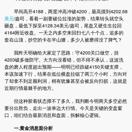
早间高开4188，两度冲高冲破4200，最高摸到4202.68
美元
/盎司，看着一副要破位拉涨的架势，结果转头就空头
砸盘，最低下探至4128.34美元/盎司，尾盘又硬生生拉回
4164附近收盘。一天之内多空来回扫七八十个点，追多的
套在山顶，抄空的卡在半山腰，多少人被磨得没了脾气？
我昨天明确给大家定了思路：守4200关口做空，挂
4203破多做防守。大方向没看错，但不得不承认，这波洗
盘的磨人程度超出预期——明明已经跌破4150关键支撑，
本该加速下行，结果在低位横盘拉锯了两三个小时，方向对
了却拿不到足额利润，稍有犹豫甚至会被反向扫损，这就是
近期行情最棘手的地方。
但这种胶着状态撑不了多久，我判断今明两天多空必然
要分出胜负，走出一波单边大行情。今天是关键的变盘窗
口，咱们结合最新消息和盘面，拆解核心逻辑。
一.黄金消息面分析