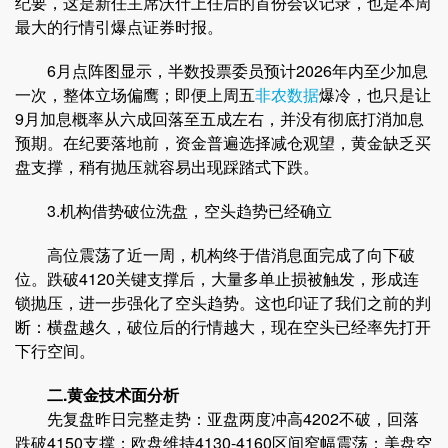
纪要，这是新任主席沃什上任后的首份会议记录，也是本周
最大的行情引爆点证券时报。
6月点阵图显示，半数投票委员预计2026年内至少加息
一次，整体立场偏鹰；即便上周五
非农数据
爆冷，也只是让
9月加息概率从六成回落至五成左右，并没有彻底打消加息
预期。在纪要落地前，资金普遍选择减仓观望，黄金缺乏买
盘支撑，稍有抛压就容易出现踩踏式下跌。
3.机构借势破位洗盘，空头趋势已经确立
高位震荡了近一周，机构终于借消息面完成了向下破
位。跌破4120关键支撑后，大量多单止损被触发，形成连
锁抛压，进一步强化了空头趋势。这也印证了我们之前的判
断：横盘越久，破位后的行情越大，现在空头已经率先打开
下行空间。
二.黄金技术面分析
先复盘昨日完整走势：亚盘两度冲高4202不破，回落
跌破4150支撑；欧盘维持4130-4160区间窄幅震荡；美盘空