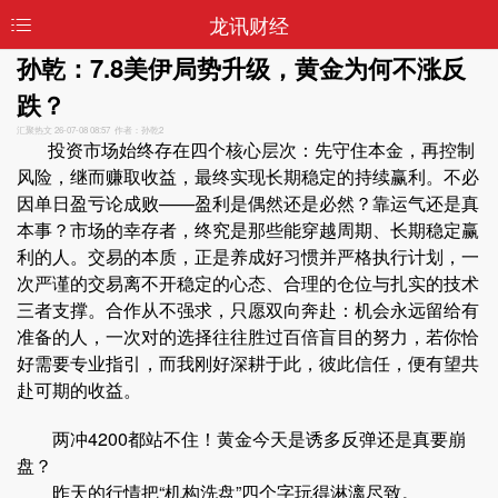
龙讯财经
孙乾：7.8美伊局势升级，黄金为何不涨反
跌？
汇聚热文
26-07-08 08:57 作者：孙乾2
投资市场始终存在四个核心层次：先守住本金，再控制
风险，继而赚取收益，最终实现长期稳定的持续赢利。不必
因单日盈亏论成败——盈利是偶然还是必然？靠运气还是真
本事？市场的幸存者，终究是那些能穿越周期、长期稳定赢
利的人。交易的本质，正是养成好习惯并严格执行计划，一
次严谨的交易离不开稳定的心态、合理的仓位与扎实的技术
三者支撑。合作从不强求，只愿双向奔赴：机会永远留给有
准备的人，一次对的选择往往胜过百倍盲目的努力，若你恰
好需要专业指引，而我刚好深耕于此，彼此信任，便有望共
赴可期的收益。
两冲4200都站不住！黄金今天是诱多反弹还是真要崩
盘？
昨天的行情把“机构洗盘”四个字玩得淋漓尽致。