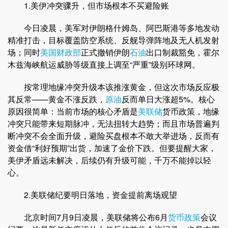
1.美伊冲突骤升，但市场根本不买避险账
今日凌晨，美军对伊朗格什姆岛、阿巴斯港等多地发动
精准打击，目标覆盖防空系统、反舰导弹阵地及无人机发射
场；同时
美国财政部
正式撤销伊朗
石油
出口制裁豁免，霍尔
木兹海峡航运威胁等级直接上调至“严重”级别环球网。
按常理地缘冲突升级本该推涨黄金，但这次市场反应极
其反常——黄金不涨反跌，
原油
反而单日大涨超5%。核心
原因很简单：当前市场的核心矛盾是
美联储
货币政策，地缘
冲突只能带来短期脉冲，无法扭转大趋势；而且市场普遍判
断冲突不会全面升级，避险买盘根本不敢大举进场，反而有
资金借“利好预期”出货，加速了金价下跌。但要提醒大家，
美伊矛盾远未解决，后续仍有升级可能，千万不能掉以轻
心。
2.美联储纪要明日落地，资金提前离场观望
北京时间7月9日凌晨，美联储将公布6月
货币政策
会议