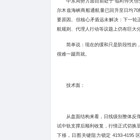
中东局势方面目前处于“临时停火但分
尔木兹海峡商船通航量已回升至日均70
要原因。但核心矛盾远未解决：下一轮正
航规则、代理人行动等议题上仍有巨大
简单说：现在的缓和只是阶段性的，
很难一蹴而就。
技术面：
从盘面结构来看，日线级别整体反弹
试中轨支撑后顺利收复，行情正式切换
下移，日图关键阻力锁定 4193-41