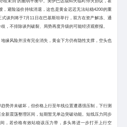
歧未消”的脆弱平衡中。美伊已达成60天临时停火协议，霍
艘，避险溢价持续消退，这也是黄金迟迟无法站稳4200的重
式谈判将于7月11日在巴基斯坦举行，双方在资产解冻、通
分歧，不排除谈判破裂、局势再度升级的可能经济观察报。
地缘风险并没有完全消失，黄金下方仍有隐性支撑，空头也
趋势并未破坏，但价格上行至年线位置遭遇强压制，下行测
至全新震荡整理区间，短期暂无单边突破动能。短线压力同步
95 区间，若价格有效站稳该压力带，多头将进一步打开上行空