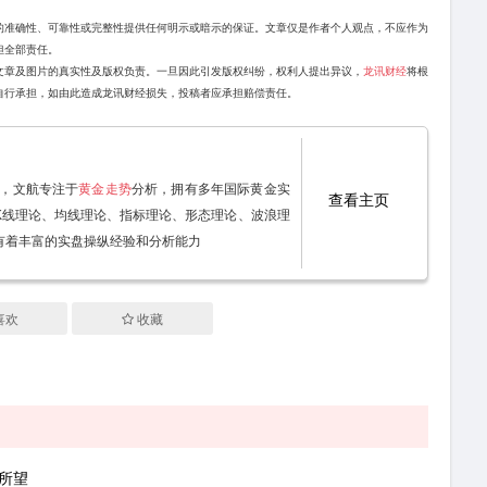
的准确性、可靠性或完整性提供任何明示或暗示的保证。文章仅是作者个人观点，不应作为
担全部责任。
文章及图片的真实性及版权负责。一旦因此引发版权纠纷，权利人提出异议，
龙讯财经
将根
自行承担，如由此造成龙讯财经损失，投稿者应承担赔偿责任。
40，文航专注于
黄金走势
分析，拥有多年国际黄金实
查看主页
K线理论、均线理论、指标理论、形态理论、波浪理
有着丰富的实盘操纵经验和分析能力
喜欢
收藏
负所望