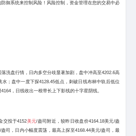
的防御系统来控制风险！风险控制，资金管理在您的交易中必
洗盘行情，日内多空分歧显著加剧，盘中冲高至4202.6高
水；盘中一度下探4128.45低点，刺破日线布林中轨后低位
4164，日线收出一根带长上下影线的十字星阴线。
投于4152
美元
/盎司附近，较昨日收盘价4164.18美元/盎
元/盎司，日内小幅度震荡，最高上探至4168.44美元/盎司，最