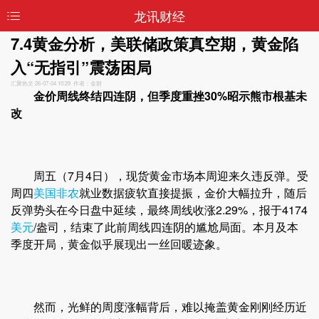
龙讯财经
7.4黄金分析，美联储政策真空期，黄金陷
入“无指引”震荡困局
汇聚热文
26-07-04 10:29 作者：金财
金价周线终结四连阴，但季度重挫30%昭示熊市根基未
改
周五（7月4日），现货黄金市场本周迎来久违反弹。受
周四
美国非农
就业数据疲软直接提振，金价大幅拉升，随后
反弹势头在今日盘中延续，最终周线收涨2.29%，报于4174
美元
/盎司，结束了此前周线四连阴的尴尬局面。本月及本
季度开局，黄金似乎展现出一丝回暖迹象。
然而，光鲜的周度涨幅背后，难以掩盖黄金刚刚经历近