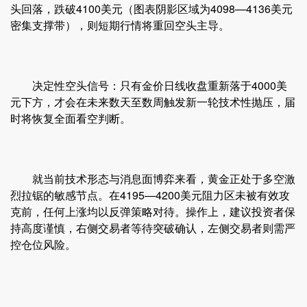
头回落，跌破4100美元（图表阴影区域为4098—4136美元
密集支撑带），则短期行情将重回空头主导。
决定性空头信号：只有金价日线收盘重新落于4000美
元下方，才会在未来数天至数周触发新一轮技术性抛压，届
时将恢复全面看空判断。
就当前技术形态与消息面博弈来看，黄金正处于多空激
烈拉锯的敏感节点。在4195—4200美元阻力区未被有效攻
克前，任何上涨均以反弹策略对待。操作上，建议投资者保
持高度谨慎，右侧交易者等待突破确认，左侧交易者则需严
控仓位风险。