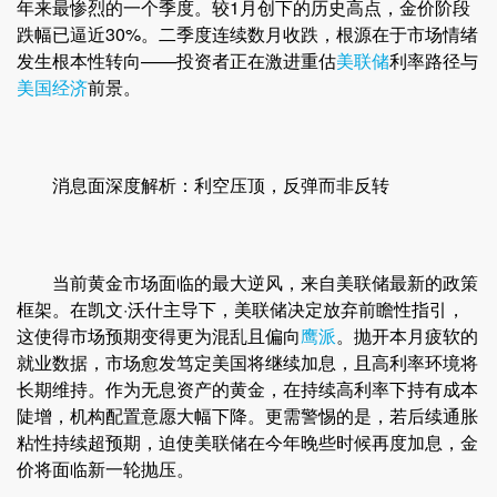
年来最惨烈的一个季度。较1月创下的历史高点，金价阶段
跌幅已逼近30%。二季度连续数月收跌，根源在于市场情绪
发生根本性转向——投资者正在激进重估
美联储
利率路径与
美国经济
前景。
消息面深度解析：利空压顶，反弹而非反转
当前黄金市场面临的最大逆风，来自美联储最新的政策
框架。在凯文·沃什主导下，美联储决定放弃前瞻性指引，
这使得市场预期变得更为混乱且偏向
鹰派
。抛开本月疲软的
就业数据，市场愈发笃定美国将继续加息，且高利率环境将
长期维持。作为无息资产的黄金，在持续高利率下持有成本
陡增，机构配置意愿大幅下降。更需警惕的是，若后续通胀
粘性持续超预期，迫使美联储在今年晚些时候再度加息，金
价将面临新一轮抛压。