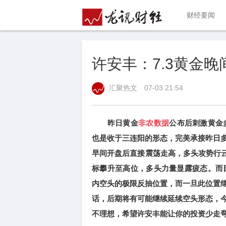
财经要闻
许安丰：7.3黄金
汇聚热文
07-03 21:54
昨日黄金
非农数据
公布后刺激黄金
也是收于三连阳的形态，完美承接昨日
早间开盘后直接震荡走高，多头攻势行云
标攀升至高位，多头力量显露疲态。而目
内空头的极限反抽位置，而一旦此位置
话，后期将有可能继续延续空头形态，
不理想，希望许安丰能让你的投资少走