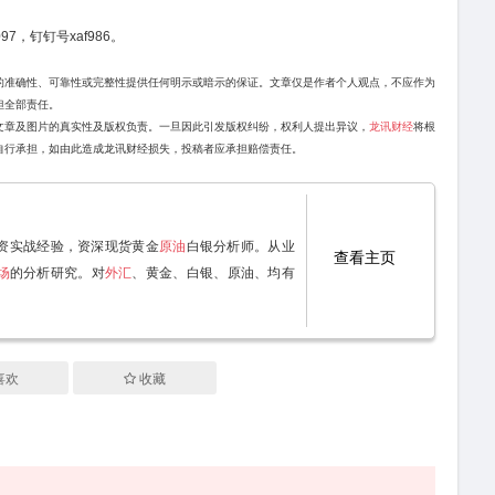
97，钉钉号xaf986。
的准确性、可靠性或完整性提供任何明示或暗示的保证。文章仅是作者个人观点，不应作为
担全部责任。
文章及图片的真实性及版权负责。一旦因此引发版权纠纷，权利人提出异议，
龙讯财经
将根
自行承担，如由此造成龙讯财经损失，投稿者应承担赔偿责任。
资实战经验，资深现货黄金
原油
白银分析师。从业
查看主页
场
的分析研究。对
外汇
、黄金、白银、原油、均有
喜欢
收藏