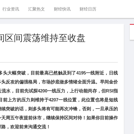
行业资讯
汇聚热文
财经快讯
财经日历
晚间区间震荡维持至收盘
多头大幅突破，目前最高已然触及到了4195一线附近，日线
多头反攻的偏强格局，市场抄底做多情绪全面升温。早间金价
流水，目前先试探4200一线压力，上行动能尚存，但RSI指
前上方的压力则维持于4207一线位置，此位置也将是短线
继续突破的话，则多头将有可能再次冲锋，否则，一旦承压的
今天周五午夜提前休市，继续保持区间对待！如果你目前操作
弯路，欢迎前来沟通交流！