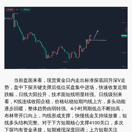
当前盘面来看，现货黄金日内走出标准探底回升深V走
势，盘中下探关键支撑后低位买盘集中进场，快速收复近期
跌幅，日线大阳拉升，技术面短线明显转强。日线级别来
看，K线连续收阳企稳，价格站稳短期均线上方，多头动能
逐步回暖，整体趋势由弱转强。4小时周期低点不断抬高，
布林带开口向上，均线形成支撑，快慢线金叉持续放量，短
线多头结构完整。对于下方短期核心支撑4100关口，多次
下探均有资金承接，短期难现深度回调；上方短期关注