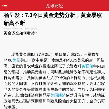
龙讯财经
杨呈发：7.3今日黄金走势分析，黄金暴涨
新高不断
汇聚热文
26-07-03 10:33 作者：贵金属
黄金多空如何看待：
现货黄金周四（7月2日）单日飙升逾2%，一举收复
4100
美元
关口，盘中更是一度触及4143.75美元的逾一周新
高。疲软的非农就业数据迅速降低了投资者对
美联储
年内加
息的预期，推动美元走弱，同时叠加地缘政治不确定性和央
行购金需求，共同为黄金注入了强劲的上行动力。这根拔地
而起的大阳线，不仅打破了金价近期的沉闷格局，更让沉寂
已久的黄金多头重燃冲击历史高位的希望。当然，风险同样
存在。若后续经济数据显示
美国经济
依然具有韧性，或地缘
政治局势出现超预期缓和导致风险偏好大幅回升，金价仍可
能承压。