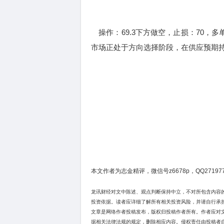
操作：69.3下方做空，止损：70，多
市场正处于方向选择阶段，在供应预期
本文作者为志金精评，微信号z6678p，QQ271977
龙讯财经对文中陈述、观点判断保持中立，不对所包含内容
投资依据。读者应详细了解所有相关投资风险，并请自行承
文章是网络作者投稿发布，版权归投稿作者所有。作者应对
据相关法律法规的规定，删除相应内容。侵权责任由投稿者