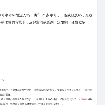
单可参考67附近入场，防守5个点即可，下破或触及65，短线
持续改善的背景下，反弹空间或受到一定限制。谨慎做多
9516。
的准确性、可靠性或完整性提供任何明示或暗示的保证。文章仅是作者个人观点，不应作为
担全部责任。
文章及图片的真实性及版权负责。一旦因此引发版权纠纷，权利人提出异议，
龙讯财经
将根
自行承担，如由此造成龙讯财经损失，投稿者应承担赔偿责任。