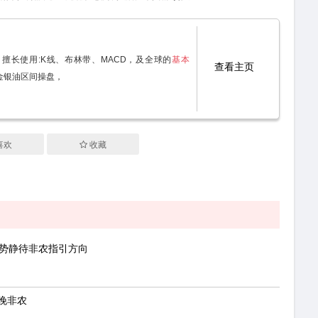
擅长使用:K线、布林带、MACD，及全球的
基本
查看主页
金银油区间操盘，
喜欢
收藏
走势静待非农指引方向
晚非农