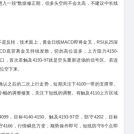
进入一段“数据修正期，但多头空间不会太高，不建议中长线
反转，技术面上，黄金日线MACD即将金叉，RSI从25深
CD底背离金叉持续发散，切勿高位追多，上方阻力4150-
关口，首次若触及4193-97就是空头重新进场的信号区。若连
高位空下来。
认之后的二次上行走势，短期关注下4100一带的支撑带。
幅的调整修复，关注下短线的调整。有触及4110上方区域
99，目标4140-4150。触及4193-97空，防守4202，目标
，防守4166，行情瞬息万变，顺势操作即可，短线防守8个点即