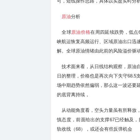
可，短线操作思路，具体以实盘实时分
原油
分析
全球
原油价格
在周四延续跌势，低点6
峡航运恢复高频运行、区域原油出口迅
解。全球原油情绪由此前的风险溢价驱
技术面来看，从日线结构观察，原油自
日的整理，价格也是再次向下失守68.
场中期趋势依然偏弱，那么这一波还要
的底背离持续，
从动能角度看，空头力量虽有所释放，
慎态度，前面给出的支撑67已经触及
轨收线（68），或还会有些反弹机会