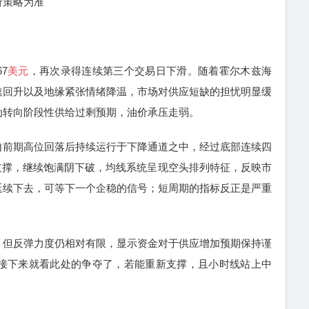
析策略为准
7
美元
，再次录得连续第三个交易日下滑。随着霍尔木兹海
速回升以及地缘紧张情绪降温，市场对供应短缺的担忧明显缓
动转向阶段性供给过剩预期，油价承压走弱。
前期高位回落后持续运行于下降通道之中，经过底部连续四
5支撑，继续饱满阴下破，均线系统呈现空头排列特征，反映市
延续下去，可等下一个企稳的信号；短周期的指标反正是严重
但反弹力度仍相对有限，显示资金对于供应增加预期保持谨
，接下来就看此处的争夺了，若能重新支撑，且小时线站上中