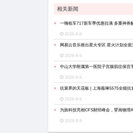
相关新闻
一嗨租车717新车季优惠拉满 多重神券
2026-8-6
网易云音乐推出星火专区 星火计划全面
2026-8-6
中山大学附属第一医院子宫腺肌症保宫
2026-8-6
抗衰界的天花板 | 上海薇琳5575全能抗
2026-8-6
为旌科技亮相CFS财经峰会，擘画物理
2026-8-6