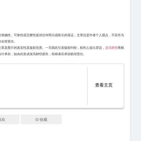
的准确性、可靠性或完整性提供任何明示或暗示的保证。文章仅是作者个人观点，不应作为
担全部责任。
文章及图片的真实性及版权负责。一旦因此引发版权纠纷，权利人提出异议，
龙讯财经
将根
自行承担，如由此造成龙讯财经损失，投稿者应承担赔偿责任。
查看主页
喜欢
收藏