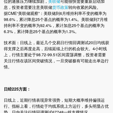
位的通胀压力继续加剧，
美联储
可能很快需要重新启动加
息，投资者需要注意美联储
货币政策
转向收紧的风险。
据CME“美联储观察”：美联储到6月维持利率不变的概率为
98.6%，累计降息25个基点的概率为1.4%。美联储到7月维
持利率不变的概率为92.4%，累计加息25个基点的概率为
6.3%，累计降息25个基点的概率为1.3%。
技术面：日线上，最近几个交易日行情回调测试20日均线获
得支撑之后再度走高，后续延续上行的机会较大。4小时线
上，行情主要处于98.72-99.51区间震荡调整，投资者需要
关注行情在该区间突破情况，一旦突破极有可能走出单边行
情。
日经225方面：
日线上，近期行情表现异常强势，短期大概率维持偏强运
行。指标上看，行情处于均线系统上方运行，多头明显占优
势。日内关注行情回调测试67748一线支撑情况。