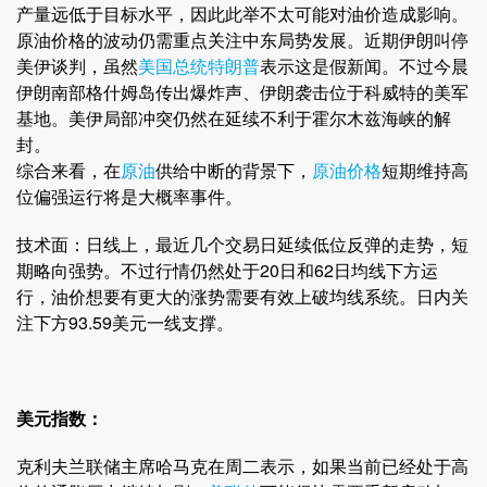
产量远低于目标水平，因此此举不太可能对油价造成影响。
原油价格的波动仍需重点关注中东局势发展。近期伊朗叫停
美伊谈判，虽然
美国总统
特朗普
表示这是假新闻。不过今晨
伊朗南部格什姆岛传出爆炸声、伊朗袭击位于科威特的美军
基地。美伊局部冲突仍然在延续不利于霍尔木兹海峡的解
封。
综合来看，在
原油
供给中断的背景下，
原油价格
短期维持高
位偏强运行将是大概率事件。
技术面：日线上，最近几个交易日延续低位反弹的走势，短
期略向强势。不过行情仍然处于20日和62日均线下方运
行，油价想要有更大的涨势需要有效上破均线系统。日内关
注下方93.59美元一线支撑。
美元指数：
克利夫兰联储主席哈马克在周二表示，如果当前已经处于高