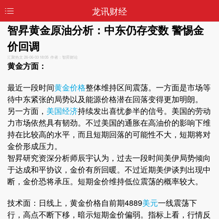
龙讯财经
智昇黄金原油分析：中东仍存变数 警惕金
价回调
汇聚热文
26-06-03 18:05 作者：智昇财论
黄金方面：
最近一段时间
黄金价格
整体维持区间震荡。一方面是市场等
待中东紧张的局势以及能源价格潜在回落变得更加明朗。
另一方面，
美国经济
持续发出喜忧参半的信号。美国的劳动
力市场依然具有韧劲。不过美国的通胀在高油价的影响下维
持在比较高的水平，而且短期回落的可能性不大，短期将对
金价形成压力。
智昇研究资深分析师辰宇认为，过去一段时间美伊局势倾向
于达成和平协议，金价有所回暖。不过近期美伊谈判出现中
断，金价恐将承压。短期金价维持低位震荡的概率较大。
技术面：日线上，黄金价格自前期4889
美元
一线震荡下
行，高点不断下移，暗示短期金价偏弱。指标上看，行情反