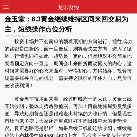
龙讯财经
金玉堂：6.3黄金继续维持区间来回交易为
主，短线操作点位分析
汇聚热文
26-06-02 23:49 作者：金玉堂
投资市场并不会简单的朝着预期的方向进行，通往成功
的路都是曲折的，而一旦走反，则将会失去方向，进入了循
环，行情也同样如此，趋势是一定的，但是绝对不会简单地
朝着预定方向一直走，期间会出来曲折而动摇人的内心，这
时候就需要好的心态来面对，守得初心，方得始终，投资市
场需要找寻合适的机会，需要持之以恒的守住方向，然后再
去收获利润！
黄金当前技术面来看，经过昨晚周一的大跌，黄金日线
开始收阴，整体走势略微偏弱。再加上目前地缘局势反复多
变，导致短期黄金还是很难走出持续的大涨行情，但是现在
市场向来多变，大家还是重点盯好本周日线每天的走势情
况。反正思路还是那样，如果后续日线能连续收阳，继续稳
稳站上布林带中轨4580-4600上方，那么接下来多头行情才