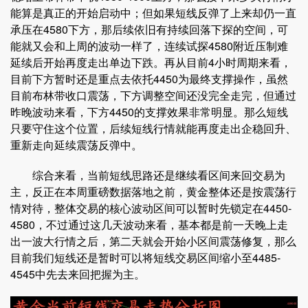
能算是真正的开始启动中；但如果短线反弹了上来却仍一直
承压在4580下方，那后续依旧有持续回落下探的空间，可
能就又会和上周的波动一样了，连续试探4580附近压制难
延续后开始再度走出单边下跌。再从目前4小时周期来看，
目前下方暂时还是重点去依托4450为最终支撑操作，虽然
目前布林带收口震荡，下方调整空间还没完全走完，但通过
昨晚波动来看，下方4450的支撑效果非常明显。那么短线
只要守住这个位置，后续短线行情就能再度走出企稳回升、
重新走向延续震荡反弹中。
综合来看，当前短线思路还是继续看区间来回交易为
主，反正在本周重磅数据落地之前，黄金整体还是按震荡行
情对待，整体交易的核心波动区间可以暂时先锁定在4450-
4580，不过通过这几天波动来看，基本都是前一天晚上走
出一波大行情之后，第二天就会开始小区间震荡修复，那么
目前我们短线还是暂时可以将短线交易区间缩小至4485-
4545中先去来回把握为主。