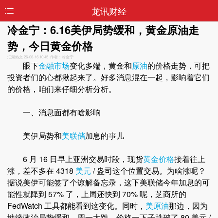
龙讯财经
冷金宁：6.16美伊局势缓和，黄金原油走
势，今日黄金价格
汇聚热文
26-06-16 10:45 作者：冷金宁
眼下
金融市场
变化多端，黄金和
原油
的价格走势，可把
投资者们的心都揪起来了。好多消息混在一起，影响着它们
的价格，咱们来仔细分析分析。
一、消息面都有啥影响
美伊局势和
美联储
加息的事儿
6 月 16 日早上亚洲交易时段，现货
黄金价格
接着往上
涨，差不多在 4318
美元
/ 盎司这个位置交易。为啥涨呢？
据说美伊可能签了个谅解备忘录，这下美联储今年加息的可
能性就降到 57% 了，上周还快到 70% 呢，芝商所的
FedWatch 工具都能看到这变化。同时，
美原油
那边，因为
地缘政治局势缓和，周一大跌，价格一下子跌破了 80 美元 /