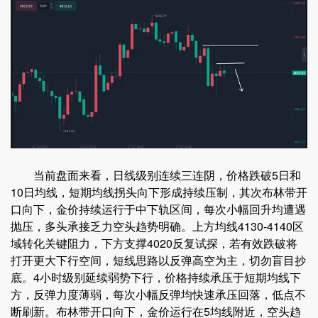
当前盘面来看，日线级别连续三连阴，价格跌破5日和
10日均线，短期均线拐头向下形成持续压制，其次布林带开
口向下，金价持续运行于中下轨区间，每次小幅回升均遭遇
抛压，多头承接乏力空头趋势明确。上方均线4130-4140区
域转化关键阻力，下方支撑4020反复试探，若有效跌破将
打开更大下行空间，短线思路以反弹高空为主，切勿盲目抄
底。4小时级别延续弱势下行，价格持续承压于短期均线下
方，反弹力度薄弱，每次小幅反弹均快速承压回落，低点不
断刷新。布林带开口向下，金价运行在5均线附近，空头趋