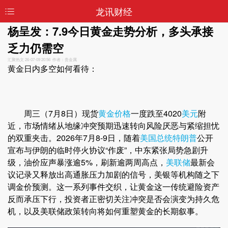
龙讯财经
杨呈发：7.9今日黄金走势分析，多头承接
乏力仍需空
汇聚热文
26-07-09 20:56 作者：贵金属
黄金日内多空如何看待：
周三（7月8日）现货
黄金价格
一度跌至4020
美元
附
近，市场情绪从地缘冲突预期迅速转向风险厌恶与紧缩担忧
的双重夹击。2026年7月8-9日，随着
美国总统
特朗普
公开
宣布与伊朗的临时停火协议“作废”，中东紧张局势急剧升
级，油价应声暴涨逾5%，刷新逾两周高点，
美联储
最新会
议记录又释放出高通胀压力加剧的信号，美银等机构随之下
调金价预测。这一系列事件交织，让黄金这一传统避险资产
反而承压下行，投资者正密切关注冲突是否会演变为持久危
机，以及美联储政策转向将如何重塑黄金的长期叙事。