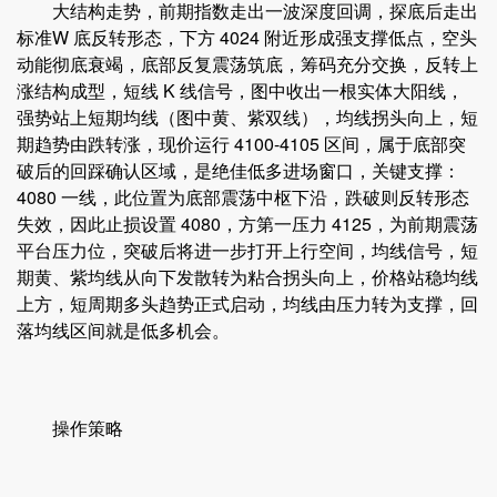
大结构走势，前期指数走出一波深度回调，探底后走出
标准W 底反转形态，下方 4024 附近形成强支撑低点，空头
动能彻底衰竭，底部反复震荡筑底，筹码充分交换，反转上
涨结构成型，短线 K 线信号，图中收出一根实体大阳线，
强势站上短期均线（图中黄、紫双线），均线拐头向上，短
期趋势由跌转涨，现价运行 4100-4105 区间，属于底部突
破后的回踩确认区域，是绝佳低多进场窗口，关键支撑：
4080 一线，此位置为底部震荡中枢下沿，跌破则反转形态
失效，因此止损设置 4080，方第一压力 4125，为前期震荡
平台压力位，突破后将进一步打开上行空间，均线信号，短
期黄、紫均线从向下发散转为粘合拐头向上，价格站稳均线
上方，短周期多头趋势正式启动，均线由压力转为支撑，回
落均线区间就是低多机会。
操作策略