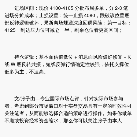
进场区间：现价 4100-4105 分批布局多单，分 2-3 笔
进场分摊成本；止损设置：统一止损 4080，跌破该位置底
部反转逻辑破坏，果断离场规避深度回调风险；第一目标：
4125，到达压力位可减仓一半，剩余仓位看更高区间；
持仓逻辑：基本面估值低位 + 消息面风险偏好修复 + K
线 W 底反转共振，短线反弹行情确定性较强，依托支撑位
低多为主，不追高。
文/张子由—专业国际市场点评，针对实际市场参与
者，考虑到部分市场窗口对于实盘交易具有一定的时效性可
关注笔者，从而能够选择合适的策略进行操作。如果你做单
不顺或投资经常资金缩水，那么你可以关注张子由本人