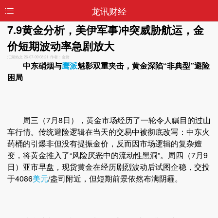
龙讯财经
7.9黄金分析，美伊军事冲突威胁航运，金
价短期波动率急剧放大
汇聚热文
26-07-09 08:21 作者：金财
中东硝烟与
鹰派
魅影双重夹击，黄金深陷“非典型”避险
困局
周三（7月8日），黄金市场经历了一轮令人瞩目的过山
车行情。传统避险逻辑在当天的交易中被彻底改写：中东火
药桶的引爆非但没有提振金价，反而因市场逻辑的复杂嬗
变，将黄金推入了“风险厌恶中的流动性黑洞”。周四（7月9
日）亚市早盘，现货黄金在经历剧烈波动后试图企稳，交投
于4086
美元
/盎司附近，但短期前景依然布满阴霾。