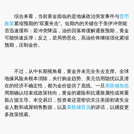
综合来看，当前黄金面临的是地缘政治突发事件与
货币
政策
紧缩预期的“双重夹击”。短期内的关键在于美伊冲突能
否迅速缓和：若冲突降温，油价回落将缓解通胀预期，黄金
可能快速反弹；反之，若局势恶化，高油价将继续强化紧缩
预期，压制金价。
不过，从中长期视角看，黄金并未完全失去支撑。全球
地缘风险未根本消除，央行购金趋势、美元信用隐忧以及潜
在的经济不确定性，都为金价提供了底线。一旦
美联储加息
周期确认结束或政策转向，黄金的避险和抗通胀属性或将重
新占据主导。本交易日，投资者还需密切关注美国初请失业
金人数和成屋销售数据，以及
美联储官员
的讲话，以捕捉更
多政策线索。