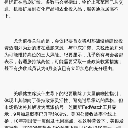
担忧正在急剧扩散。多数与会者指出，物价上涨范围已从交
通、机票扩展到石化产品和农业投入品，服务通胀居高不
下。
尤为值得关注的是，会议纪要首次将AI基础设施建设投
资热潮列为新的潜在通胀来源，与中东冲突、关税政策并列
为可能维持高位的三大风险。纪要显示，几乎所有与会者都
表示，若通胀持续高位，可能需要采取一些政策收紧措施；
甚至有少数成员认为6月会议已有立即加息的充分理由。
美联储主席沃什主导下的纪要删除了大量前瞻性指引，
体现出其倾向于保持政策灵活性、避免过早承诺的风格。但
市场迅速将其解读为鹰派信号：芝商所FedWatch工具显
示，9月加息概率已升至约69%。美国公债收益率全线上
扬，10年期国债一度触及七周高点。在这种背景下，美银发
布报告，将2026年黄金均价预测下调14%至4360美元，理