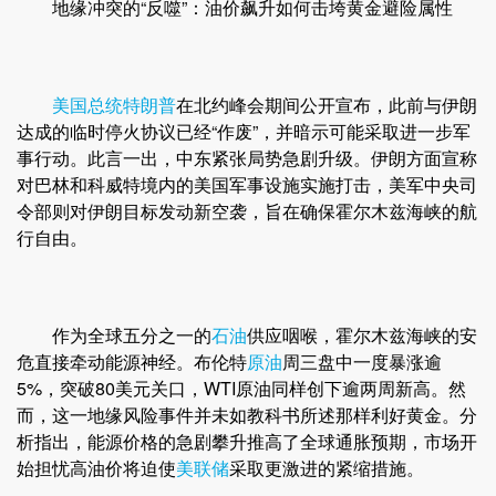
地缘冲突的“反噬”：油价飙升如何击垮黄金避险属性
美国总统
特朗普
在北约峰会期间公开宣布，此前与伊朗
达成的临时停火协议已经“作废”，并暗示可能采取进一步军
事行动。此言一出，中东紧张局势急剧升级。伊朗方面宣称
对巴林和科威特境内的美国军事设施实施打击，美军中央司
令部则对伊朗目标发动新空袭，旨在确保霍尔木兹海峡的航
行自由。
作为全球五分之一的
石油
供应咽喉，霍尔木兹海峡的安
危直接牵动能源神经。布伦特
原油
周三盘中一度暴涨逾
5%，突破80美元关口，WTI原油同样创下逾两周新高。然
而，这一地缘风险事件并未如教科书所述那样利好黄金。分
析指出，能源价格的急剧攀升推高了全球通胀预期，市场开
始担忧高油价将迫使
美联储
采取更激进的紧缩措施。