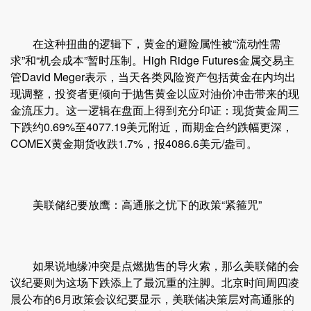
在这种扭曲的逻辑下，黄金的避险属性被“流动性需
求”和“机会成本”暂时压制。High Ridge Futures金属交易主
管David Meger表示，当天各类风险资产包括黄金在内均出
现调整，投资者更倾向于抛售黄金以应对油价冲击带来的现
金流压力。这一逻辑在盘面上得到充分印证：现货黄金周三
下跌约0.69%至4077.19美元附近，而期金合约跌幅更深，
COMEX黄金期货收跌1.7%，报4086.6美元/盎司。
美联储纪要放鹰：高通胀之忧下的政策“紧箍咒”
如果说地缘冲突是点燃抛售的导火索，那么美联储的会
议纪要则为这场下跌添上了最沉重的注脚。北京时间周四凌
晨公布的6月政策会议纪要显示，美联储决策层对高通胀的