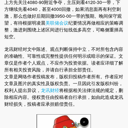
上方先关注4080-90附近争夺，主压则看4120-30一带，下
方继续先看4040，甚至4000回撤，如果消息面再有利空刺
激，那么也做好后期回撤3950-00一带的预期。晚间保守观
望，有待根据明凌晨
美联储会议
纪要情况再做相应的策略调
整，激进则围绕上述区间进行短线低多高空，可略侧重择高
短空。
龙讯财经对文中陈述、观点判断保持中立，不对所包含内容
的准确性、可靠性或完整性提供任何明示或暗示的保证。文
章仅是作者个人观点，不应作为投资依据。读者应详细了解
所有相关投资风险，并请自行承担全部责任。
文章是网络作者投稿发布，版权归投稿作者所有。作者应对
文章及图片的真实性及版权负责。一旦因此引发版权纠纷，
权利人提出异议，
龙讯财经
将根据相关法律法规的规定，删
除相应内容。侵权责任由投稿者自行承担，如由此造成龙讯
财经损失，投稿者应承担赔偿责任。