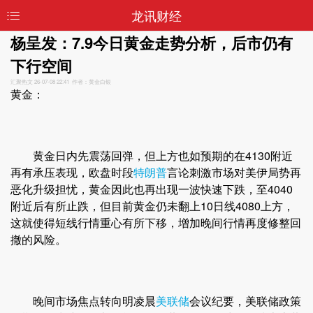
龙讯财经
杨呈发：7.9今日黄金走势分析，后市仍有
下行空间
汇聚热文
26-07-08 22:41 作者：黄金白银
黄金：
黄金日内先震荡回弹，但上方也如预期的在4130附近
再有承压表现，欧盘时段
特朗普
言论刺激市场对美伊局势再
恶化升级担忧，黄金因此也再出现一波快速下跌，至4040
附近后有所止跌，但目前黄金仍未翻上10日线4080上方，
这就使得短线行情重心有所下移，增加晚间行情再度修整回
撤的风险。
晚间市场焦点转向明凌晨
美联储
会议纪要，美联储政策