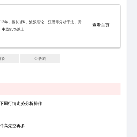
市场13年，擅长裸K、波浪理论、江恩等分析手法，黄
查看主页
，中线95%以上
喜欢
收藏
，下周行情走势分析操作
油冲高先空再多