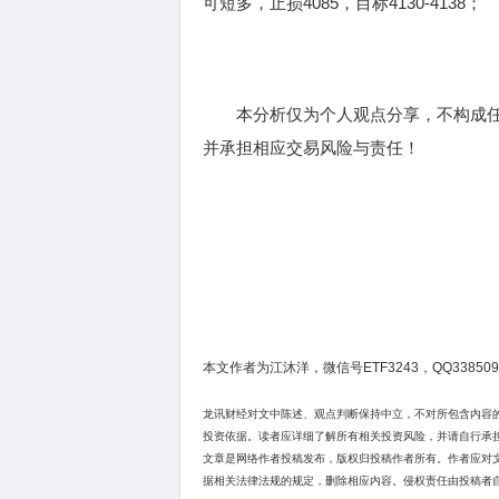
可短多，止损4085，目标4130-4138；
本分析仅为个人观点分享，不构成任
并承担相应交易风险与责任！
本文作者为江沐洋，微信号ETF3243，QQ338509
龙讯财经对文中陈述、观点判断保持中立，不对所包含内容
投资依据。读者应详细了解所有相关投资风险，并请自行承
文章是网络作者投稿发布，版权归投稿作者所有。作者应对
据相关法律法规的规定，删除相应内容。侵权责任由投稿者