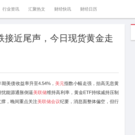
行业资讯
汇聚热文
财经快讯
财经日历
下跌接近尾声，今日现货黄金走
年期美债收益率升至4.54%，
美元
指数小幅走强，抬高无息黄
担忧能源通胀倒逼
美联储
维持高利率，黄金ETF持续减持压制
支撑，晚间重点关注
美联储会议
纪要，消息面整体偏空，但行