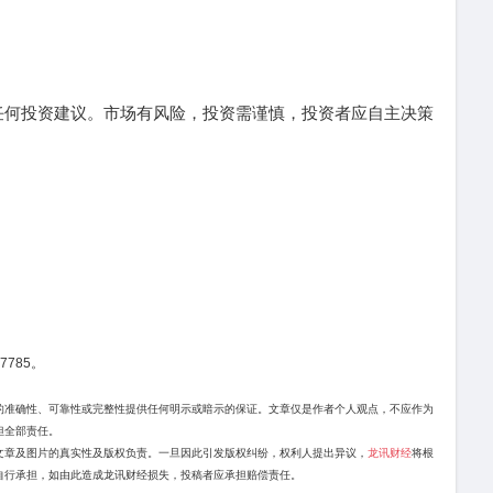
何投资建议。市场有风险，投资需谨慎，投资者应自主决策
7785。
的准确性、可靠性或完整性提供任何明示或暗示的保证。文章仅是作者个人观点，不应作为
担全部责任。
文章及图片的真实性及版权负责。一旦因此引发版权纠纷，权利人提出异议，
龙讯财经
将根
自行承担，如由此造成龙讯财经损失，投稿者应承担赔偿责任。