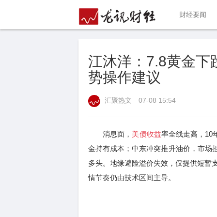
财经要闻
江沐洋：7.8黄金
势操作建议
汇聚热文
07-08 15:54
消息面，
美债收益
率全线走高，10
金持有成本；中东冲突推升油价，市场
多头。地缘避险溢价失效，仅提供短暂
情节奏仍由技术区间主导。