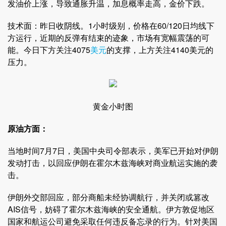
发油价上涨，导致通胀升温，加息概率走高，金价下跌。
技术面：昨日收阴线。1小时级别，价格在60/120日均线下
方运行，近期的反弹有结束的迹象，市场有宽幅震荡的可
能。今日下方关注4075
美元
的支撑，上方关注4140美元的
压力。
黄金小时图
原油方面：
当地时间7月7日，美国中央司令部表示，美军已开始对伊朗
发动打击，以回应伊朗在霍尔木兹海峡对商业航运实施的袭
击。
伊朗外交部回应，部分商船未经协调航行，并关闭或篡改
AIS信号，妨碍了霍尔木兹海峡的安全通航。伊方敦促地区
国家和航运公司避免采取任何违反备忘录的行为。针对美国