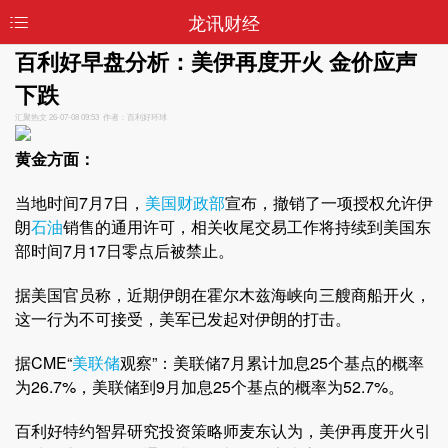
龙讯财经
百利好早盘分析：美伊再度开火 金价应声
下跌
汇聚热文
26-07-08 09:53 作者：百利好环球
黄金方面：
当地时间7月7日，
美国财政部
宣布，撤销了一项授权允许伊
朗
石油
销售的通用许可，相关收尾交易工作将持续到美国东
部时间7月17日零点后被禁止。
据美国官员称，近期伊朗在霍尔木兹海峡向三艘商船开火，
这一行为不可接受，美军已发起对伊朗的打击。
据CME“
美联储
观察”：美联储7月累计加息25个基点的概率
为26.7%，美联储到9月加息25个基点的概率为52.7%。
百利好特约智昇研究投资策略师麦东认为，美伊再度开火引