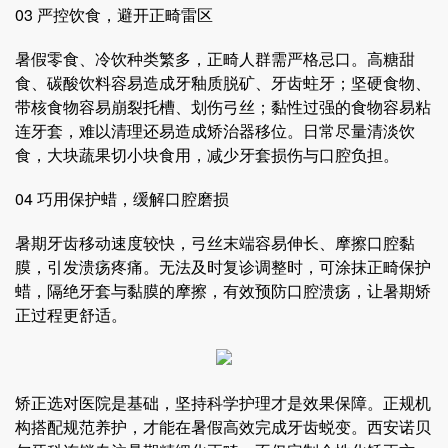
03 严控饮食，避开正畸雷区
暑假零食、冷饮种类繁多，正畸人群需严格忌口。高糖甜
食、碳酸饮料容易造成牙釉质脱矿、牙齿蛀牙；坚硬食物、
带核食物容易崩裂托槽、划伤弓丝；黏性过强的食物容易粘
连牙套，难以清理还易造成矫治器移位。日常尽量清淡饮
食，大块蔬果切小块食用，减少牙套损伤与口腔负担。
04 巧用保护蜡，缓解口腔磨损
暑期牙齿移动速度较快，弓丝末端容易伸长、摩擦口腔黏
膜，引发溃疡疼痛。无法及时复诊调整时，可涂抹正畸保护
蜡，隔绝牙套与黏膜的摩擦，有效预防口腔溃疡，让暑期矫
正过程更舒适。
矫正选对医院是基础，坚持科学护理才是效果保障。正规机
构搭配规范养护，才能在暑假高效完成牙齿蜕变。西安诺贝