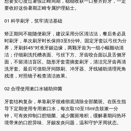
想要安心度过暑假正畸周期，稳稳收获一口整齐好牙，一定
要收好这份暑期正畸专属护理贴士。
01 科学刷牙，筑牢清洁基础
矫正期间不能随便刷牙，建议采用分区清洁法，餐后务必及
时刷牙，单次刷牙时长保持3至5分钟。固定牙套以弓丝为分
界，牙刷斜45°对准牙龈边缘，两颗牙齿为一组小幅颤动清
洁；仔细刷洗托槽表面、弓丝下方、牙齿咬合面以及舌侧牙
面，不留清洁盲区。隐形牙套需摘套刷牙，清洁完牙齿再清
洗牙套。最后可借助牙间隙刷、冲牙器、牙线辅助清理死角
残渣，对照镜子检查清洁效果。
02 合理使用漱口水辅助抑菌
牙套结构复杂，单靠刷牙很难彻底清除全部菌斑。在医生指
导下定期使用专用漱口水，每次取10至15ml含鼓漱一分
钟，可有效抑制口腔细菌、减少菌斑堆积，缓解暑期闷热环
境带来的口腔异味、牙龈发炎问题，温和守护牙周状态。