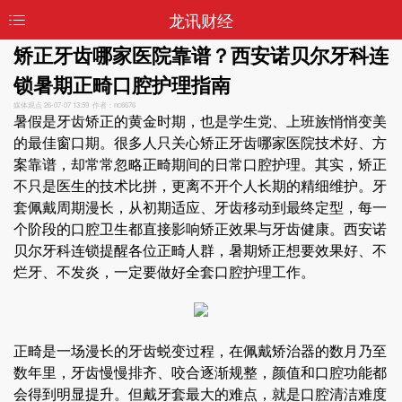
龙讯财经
矫正牙齿哪家医院靠谱？西安诺贝尔牙科连
锁暑期正畸口腔护理指南
媒体观点
26-07-07 13:59 作者：nc6676
暑假是牙齿矫正的黄金时期，也是学生党、上班族悄悄变美
的最佳窗口期。很多人只关心矫正牙齿哪家医院技术好、方
案靠谱，却常常忽略正畸期间的日常口腔护理。其实，矫正
不只是医生的技术比拼，更离不开个人长期的精细维护。牙
套佩戴周期漫长，从初期适应、牙齿移动到最终定型，每一
个阶段的口腔卫生都直接影响矫正效果与牙齿健康。西安诺
贝尔牙科连锁提醒各位正畸人群，暑期矫正想要效果好、不
烂牙、不发炎，一定要做好全套口腔护理工作。
正畸是一场漫长的牙齿蜕变过程，在佩戴矫治器的数月乃至
数年里，牙齿慢慢排齐、咬合逐渐规整，颜值和口腔功能都
会得到明显提升。但戴牙套最大的难点，就是口腔清洁难度