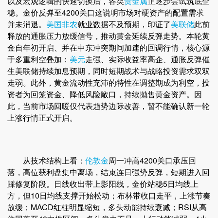
以及宏观逻辑的快速切换后，各类
贵金属
正逐步尝试筑底企
稳。金价反弹至4200关口这说明市场对硬资产的配置需求
并未消退。
美国非农
就业数据不及预期，印证了
美联储
此前
释放的通胀压力放缓信号，推动黄金延续反弹走势。本轮黄
金自年初开启、并在中东冲突期间加速的回调行情，核心源
于多重利空叠加：
美元
走强、实际收益率高企、通胀反弹催
生美联储持续加息预期，同时短期战术与战略投资需求双双
走弱。此外，黄金流动性充沛的特性在调整期成为利空，投
资者为回笼资金、降低风险敞口，持续抛售黄金资产。因
此，当前市场回暖仅代表趋势边际改善，暂不能确认新一轮
上涨行情正式开启。
从技术结构上看：
伦敦金
周一冲高4200关口承压回
落，高位获利盘集中离场，结束连日强势反弹，短期进入回
踩修复阶段。日线收出带上影阳线，金价站稳5日均线上
方，但10日均线支撑开始松动；布林带收口走平，上涨节奏
放缓；MACD红柱明显缩短，多头动能持续衰减；RSI从高