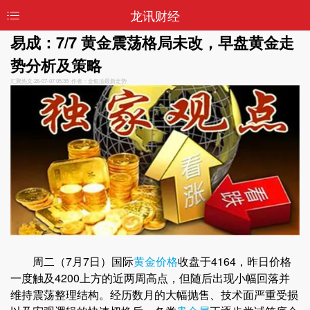
龙讯财经
易成：7/7 黄金震荡格局未改，早盘黄金走
势分析及策略
汇聚热文
26-07-07 05:35 作者：金银油最新走势
周二（7月7日）国际
黄金价格
收盘于4164，昨日价格
一度触及4200上方的近两周高点，但随后出现小幅回落并
维持震荡整理结构。经历数月的大幅抛售、技术面严重受损