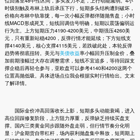
位回落至48中性区间，多头发力不足，上行动能减弱。4小
时级别触及布林上轨后承压下行，短期多头结构遭到破坏，
价格向布林中轨靠拢，每一次小幅反弹都伴随抛售盘；小时
线MACD形成死叉，短线回调信号明确，短期以震荡偏弱运
行为主。上方短期压力4190-4200美元，中期强压4260美
元，只有重新站稳4200，反弹行情才能延续；下方短线支
撑4140美元，核心支撑4115美元，若跌破此处，本轮反弹
趋势将彻底扭转。美元与
美债收益
率小幅回升压制金价，叠
加前期涨幅过大存在调整需求，短线不宜追多，等待回踩支
撑企稳后再轻仓参与，亚欧盘可以参考4140和4200这两个
位置高抛低吸。具体进场点位我会根据实时行情给出。文末
了解详情。
国际金价冲高回落收长上影，短期多头动能衰竭，进入
高位回踩修复阶段，上方阻力厚重，反弹缺乏持续买盘支
撑。国内三类黄金同步跟随外盘走弱，但行情节奏分化明
显：沪金期货自带杠杆，场内获利抛盘集中释放，短周期上