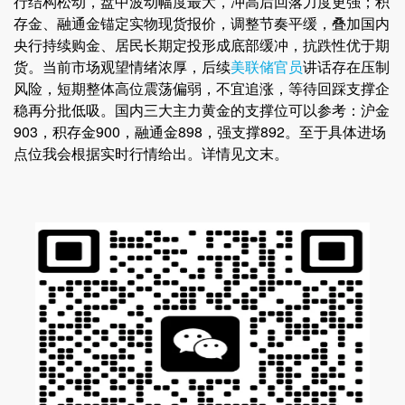
行结构松动，盘中波动幅度最大，冲高后回落力度更强；积
存金、融通金锚定实物现货报价，调整节奏平缓，叠加国内
央行持续购金、居民长期定投形成底部缓冲，抗跌性优于期
货。当前市场观望情绪浓厚，后续
美联储官员
讲话存在压制
风险，短期整体高位震荡偏弱，不宜追涨，等待回踩支撑企
稳再分批低吸。国内三大主力黄金的支撑位可以参考：沪金
903，积存金900，融通金898，强支撑892。至于具体进场
点位我会根据实时行情给出。详情见文末。