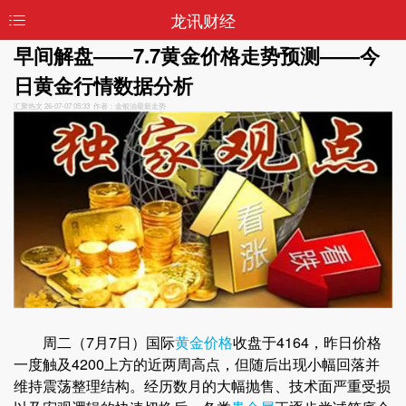
龙讯财经
早间解盘——7.7黄金价格走势预测——今
日黄金行情数据分析
汇聚热文
26-07-07 05:33 作者：金银油最新走势
周二（7月7日）国际
黄金价格
收盘于4164，昨日价格
一度触及4200上方的近两周高点，但随后出现小幅回落并
维持震荡整理结构。经历数月的大幅抛售、技术面严重受损