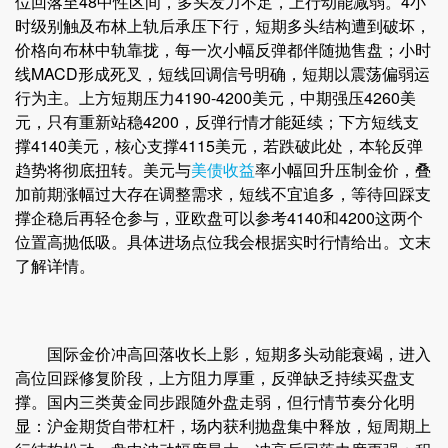
位回落至48中性区间，多头发力不足，上行动能减弱。4小
时级别触及布林上轨后承压下行，短期多头结构遭到破坏，
价格向布林中轨靠拢，每一次小幅反弹都伴随抛售盘；小时
线MACD形成死叉，短线回调信号明确，短期以震荡偏弱运
行为主。上方短期压力4190-4200美元，中期强压4260美
元，只有重新站稳4200，反弹行情才能延续；下方短线支
撑4140美元，核心支撑4115美元，若跌破此处，本轮反弹
趋势将彻底扭转。美元与
美债收益
率小幅回升压制金价，叠
加前期涨幅过大存在调整需求，短线不宜追多，等待回踩支
撑企稳后再轻仓参与，亚欧盘可以参考4140和4200这两个
位置高抛低吸。具体进场点位我会根据实时行情给出。文末
了解详情。
国际金价冲高回落收长上影，短期多头动能衰竭，进入
高位回踩修复阶段，上方阻力厚重，反弹缺乏持续买盘支
撑。国内三类黄金同步跟随外盘走弱，但行情节奏分化明
显：沪金期货自带杠杆，场内获利抛盘集中释放，短周期上