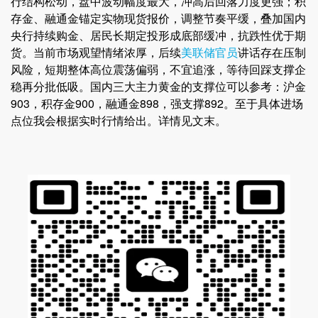
行结构松动，盘中波动幅度最大，冲高后回落力度更强；积
存金、融通金锚定实物现货报价，调整节奏平缓，叠加国内
央行持续购金、居民长期定投形成底部缓冲，抗跌性优于期
货。当前市场观望情绪浓厚，后续
美联储官员
讲话存在压制
风险，短期整体高位震荡偏弱，不宜追涨，等待回踩支撑企
稳再分批低吸。国内三大主力黄金的支撑位可以参考：沪金
903，积存金900，融通金898，强支撑892。至于具体进场
点位我会根据实时行情给出。详情见文末。