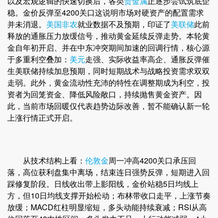
以及宏观逻辑的快速切换后，各类
贵金属
正逐步尝试筑底企
稳。金价反弹至4200关口这说明市场对硬资产的配置需求
并未消退。
美国非农
就业数据不及预期，印证了
美联储
此前
释放的通胀压力放缓信号，推动黄金延续反弹走势。本轮黄
金自年初开启、并在中东冲突期间加速的回调行情，核心源
于多重利空叠加：
美元
走强、实际收益率高企、通胀反弹催
生美联储持续加息预期，同时短期战术与战略投资需求双双
走弱。此外，黄金流动性充沛的特性在调整期成为利空，投
资者为回笼资金、降低风险敞口，持续抛售黄金资产。因
此，当前市场回暖仅代表趋势边际改善，暂不能确认新一轮
上涨行情正式开启。
从技术结构上看：
伦敦金
周一冲高4200关口承压回
落，高位获利盘集中离场，结束连日强势反弹，短期进入回
踩修复阶段。日线收出带上影阳线，金价站稳5日均线上
方，但10日均线支撑开始松动；布林带收口走平，上涨节奏
放缓；MACD红柱明显缩短，多头动能持续衰减；RSI从高