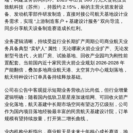
致航科技（苏州），持股约 2.15%，标的主营火箭发射设
备、发动机零部件研发制造，直接对接公司航天基地设计业
务需求，实现 “上游制造客户 + 基建设计服务” 双向导流，
同步分享航天设备制造赛道成长红利。
业务逻辑清晰，持续受益行业长期扩产周期公司商业航天业
务具备典型 “卖铲人” 属性：无论哪家火箭企业扩产、无论发
射型号迭代，火箭厂房、试验基地、回收产业园均为刚性前
置配套。当前国内近十家民营火箭企业规划 2026-2028 年
产能翻倍，叠加多地商业航天港、太空算力中心规划落地，
航天特种设计订单具备持续释放基础。
公司在公告中客观提示短期业务营收占比尚低，但行业增量
逻辑明确：随着国内低轨卫星星座加速组网、可回收火箭产
业化落地，航天基建中长期市场空间有望达万亿级别，公司
作为国内项目落地经验最丰富的民营航天基建设计院，订单
规模有望持续放量，打开第二增长曲线 。
业内机构分析指出，商业航天是未来十年核心成长赛道，地