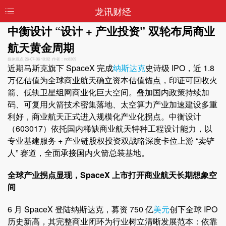
龙讯财经
中衡设计 “设计 + 产业投资” 双轮布局商业
航天黄金周期
媒体观点
26-07-06 10:02 作者：nc8309
近期马斯克旗下 SpaceX 完成
纳斯达克
史诗级 IPO，近 1.8
万亿估值为全球商业航天确立资本估值锚点，印证可回收火
箭、低轨卫星组网商业化巨大空间。叠加国内政策持续加
码、可复用火箭技术密集落地、太空算力产业加速建设多重
利好，商业航天正式进入规模化产业化拐点。中衡设计
（603017）依托国内稀缺商业航天特种工程设计能力，以
专业基建服务 + 产业链股权投资双战略深度卡位上游 “卖铲
人” 赛道，全面承接国内火箭总装基地。
全球产业拐点显现，SpaceX 上市打开商业航天长期想象空
间
6 月 SpaceX 登陆纳斯达克，募资 750 亿
美元
创下全球 IPO
历史新高，其完整商业闭环为行业树立清晰发展范本：依靠