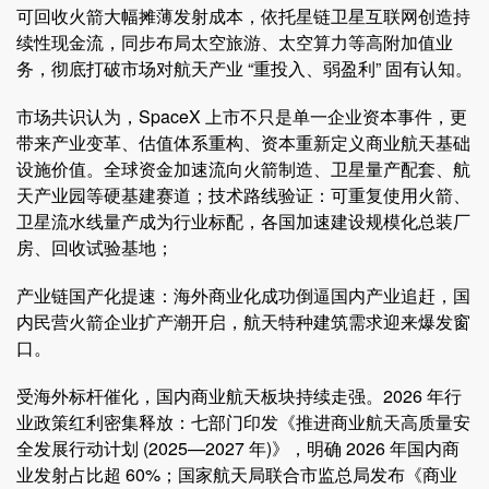
可回收火箭大幅摊薄发射成本，依托星链卫星互联网创造持
续性现金流，同步布局太空旅游、太空算力等高附加值业
务，彻底打破市场对航天产业 “重投入、弱盈利” 固有认知。
市场共识认为，SpaceX 上市不只是单一企业资本事件，更
带来产业变革、估值体系重构、资本重新定义商业航天基础
设施价值。全球资金加速流向火箭制造、卫星量产配套、航
天产业园等硬基建赛道；技术路线验证：可重复使用火箭、
卫星流水线量产成为行业标配，各国加速建设规模化总装厂
房、回收试验基地；
产业链国产化提速：海外商业化成功倒逼国内产业追赶，国
内民营火箭企业扩产潮开启，航天特种建筑需求迎来爆发窗
口。
受海外标杆催化，国内商业航天板块持续走强。2026 年行
业政策红利密集释放：七部门印发《推进商业航天高质量安
全发展行动计划 (2025—2027 年)》，明确 2026 年国内商
业发射占比超 60%；国家航天局联合市监总局发布《商业