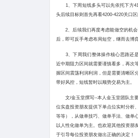
1、下周短线多头可以先依托下方4120
头后续目标则首先再看4200-4220关
2、后续我们再度考虑能做空的机会可
后，即可反手考虑布局短空，继而去博
3、下周我们整体操作核心思路还是
近中期阻力区间就需要谨慎看多，再次
握区间震荡利润利润，但是需要清晰区
带好风控，短线暂时以顺势交易为主。
文/金玉堂撰写--本人金玉堂团队主
位实盘投资朋友提供下单点位实时分析
等等），从做单技巧、做单手法、做单
以人性化做单为主。也欢迎其他投资朋
于引导每位投资朋友做出正确的决定！