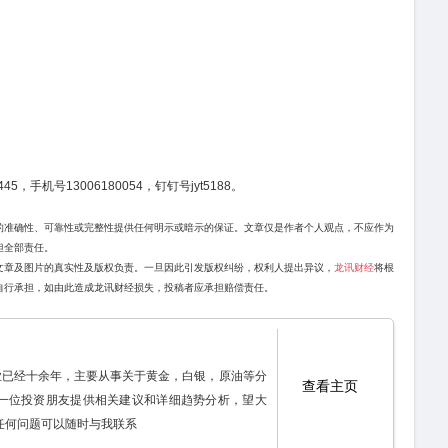
45，手机号13006180054，钉钉号jyt5188。
的准确性、可靠性或完整性提供任何明示或暗示的保证。文章仅是作者个人观点，不应作为
担全部责任。
文章及图片的真实性及版权负责。一旦因此引发版权纠纷，权利人提出异议，
龙讯财经
将根
自行承担，如由此造成龙讯财经损失，投稿者应承担赔偿责任。
行业已经十余年，主要从事关于黄金，白银，原油等分
查看主页
一位投资朋友提供相关建议和详细趋势分析，望大
任何问题可以随时与我联系