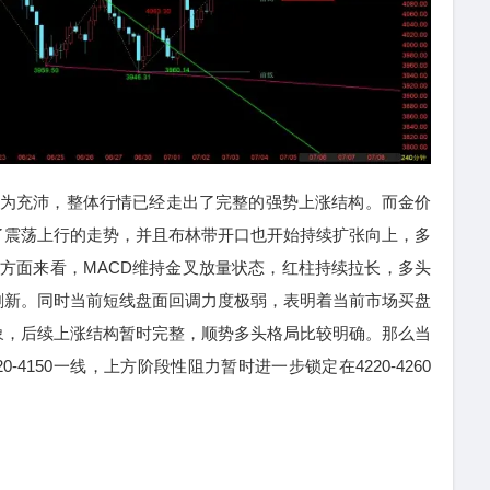
为充沛，整体行情已经走出了完整的强势上涨结构。而金价
了震荡上行的走势，并且布林带开口也开始持续扩张向上，多
方面来看，MACD维持金叉放量状态，红柱持续拉长，多头
刷新。同时当前短线盘面回调力度极弱，表明着当前市场买盘
象，后续上涨结构暂时完整，顺势多头格局比较明确。那么当
-4150一线，上方阶段性阻力暂时进一步锁定在4220-4260
：