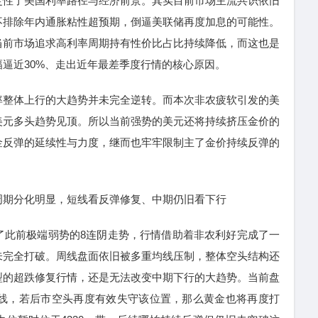
定性了美国利率路径与经济前景。其实目前市场主流共识依旧
不排除年内通胀粘性超预期，倒逼美联储再度加息的可能性。
当前市场追求高利率周期持有性价比占比持续降低，而这也是
逼近30%、走出近年最差季度行情的核心原因。
整体上行的大趋势并未完全逆转。而本次非农疲软引发的美
美元多头趋势见顶。所以当前强势的美元还将持续挤压金价的
金反弹的延续性与力度，继而也牢牢限制主了金价持续反弹的
期分化明显，短线看反弹修复、中期仍旧看下行
此前极端弱势的8连阴走势，行情借助着非农利好完成了一
未完全打破。周线盘面依旧被多重均线压制，整体空头结构还
型的超跌修复行情，还是无法改变中期下行的大趋势。当前盘
一线，若后市空头再度有效失守该位置，那么黄金也将再度打