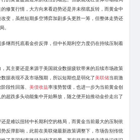
性的修复行情，大方向来看趋势还是并未彻底反转，而黄金中
质改变，虽然短期多空博弈加剧多头更胜一筹，但整体走势还
格局。
利多继而托底着金价反弹，但中长期利空力度仍在持续压制着
，其主要还是来源于美国就业数据疲软带来的后续市场政策
业数据表现不及市场预期，所以短期也是弱化了
美联储
当前激
数阶段性回落、
美债收益
率涨势暂缓，也进一步为当前黄金创
久的超跌多头动能集中开始释放，随之便开始推动金价走出了
还是难以扭转中长期利空的格局，而黄金当前最大的压制依
强势反弹影响，此前在美联储最新政策调整下，市场告别传统