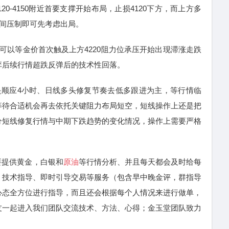
-4150附近首要支撑开始布局，止损4120下方，而上方多
口区间压制即可先考虑出局。
以等金价首次触及上方4220阻力位承压开始出现滞涨走跌
弈后续行情超跌反弹后的技术性回落。
顺应4小时、日线多头修复节奏去低多跟进为主，等行情临
等待合适机会再去依托关键阻力布局短空，短线操作上还是把
分短线修复行情与中期下跌趋势的变化情况，操作上需要严格
要提供黄金，白银和
原油
等行情分析、并且每天都会及时给每
、技术指导、即时引导交易等服务（包含早中晚金评，群指导
心态全方位进行指导，而且还会根据每个人情况来进行做单，
友一起进入我们团队交流技术、方法、心得；金玉堂团队致力