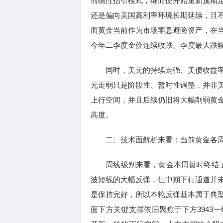
前瞻性指引模式，继而便开始重新预期
还是偏向美国高利率环境长期延续，且
而黄金当前作为市场零息避险资产，在
今年二季度金价连续收跌、季度最大跌幅
同时，美元的持续走强、美债收益率
元走弱只是阶段性、暂时性调整，并非
上行空间，并且后续仍旧将大幅削弱黄
高度。
二、技术面解析来看：当前黄金各周
周线级别来看，黄金本周暂时终结了
波短线的大幅反弹，但中期下行通道并
是保持完好，所以本轮反弹基本属于典
面下方关键支撑依旧聚焦于下方3943