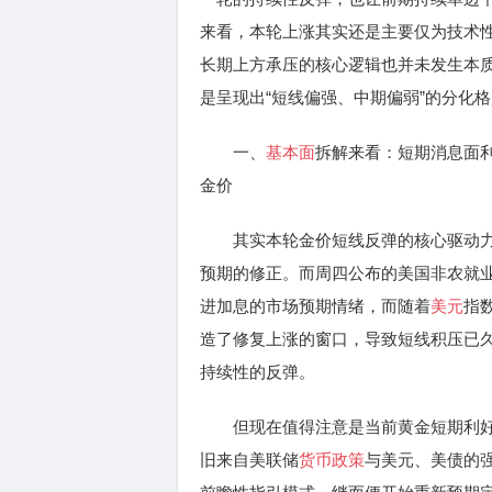
来看，本轮上涨其实还是主要仅为技术
长期上方承压的核心逻辑也并未发生本
是呈现出“短线偏强、中期偏弱”的分化
一、
基本面
拆解来看：短期消息面
金价
其实本轮金价短线反弹的核心驱动力
预期的修正。而周四公布的美国非农就
进加息的市场预期情绪，而随着
美元
指
造了修复上涨的窗口，导致短线积压已
持续性的反弹。
但现在值得注意是当前黄金短期利好
旧来自美联储
货币政策
与美元、美债的