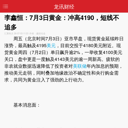
龙讯财经
李鑫恒：7月3日黄金：冲高4190，短线不
追多
汇聚热文
26-07-03 11:23 作者：鑫恒论金
周五（北京时间7月3日）亚市早盘，现货黄金延续昨日
涨势，最高触及4195
美元
，目前交投于4180美元附近。现
货黄金周四（7月2日）单日飙升逾2%，一举收复4100美元
关口，盘中更是一度触及4143美元的逾一周新高。疲软的
非农就业数据迅速降低了投资者对
美联储
年内加息的预期，
推动美元走弱，同时叠加地缘政治不确定性和央行购金需
求，共同为黄金注入了强劲的上行动力。
基本消息面：