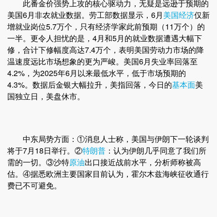
此番金价强势上攻的核心驱动力，无疑是远逊于预期的
美国6月非农就业数据。劳工部数据显示，6月
美国经济
仅新
增就业岗位5.7万个，只有经济学家此前预期（11万个）的
一半。更令人担忧的是，4月和5月的就业数据遭遇大幅下
修，合计下修幅度高达7.4万个，表明美国劳动力市场的降
温速度远比市场想象的更为严峻。美国6月失业率回落至
4.2%，为2025年6月以来最低水平，低于市场预期的
4.3%。数据后金银大幅拉升，美指回落，今日的
基本面
美
国独立日，美盘休市。
中东局势方面：①消息人士称，美国与伊朗下一轮谈判
将于7月18日举行。②
特朗普
：认为伊朗几乎同意了我们所
需的一切。③沙特
原油
出口接近战前水平，分析师称被高
估。④据悉欧洲主要国家目前认为，霍尔木兹海峡征收通行
费已不可避免。