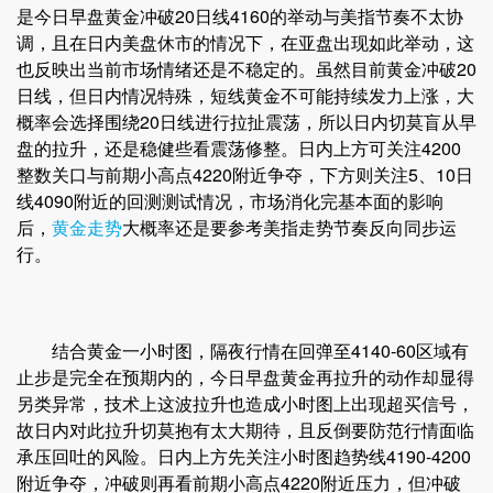
是今日早盘黄金冲破20日线4160的举动与美指节奏不太协
调，且在日内美盘休市的情况下，在亚盘出现如此举动，这
也反映出当前市场情绪还是不稳定的。虽然目前黄金冲破20
日线，但日内情况特殊，短线黄金不可能持续发力上涨，大
概率会选择围绕20日线进行拉扯震荡，所以日内切莫盲从早
盘的拉升，还是稳健些看震荡修整。日内上方可关注4200
整数关口与前期小高点4220附近争夺，下方则关注5、10日
线4090附近的回测测试情况，市场消化完基本面的影响
后，
黄金走势
大概率还是要参考美指走势节奏反向同步运
行。
结合黄金一小时图，隔夜行情在回弹至4140-60区域有
止步是完全在预期内的，今日早盘黄金再拉升的动作却显得
另类异常，技术上这波拉升也造成小时图上出现超买信号，
故日内对此拉升切莫抱有太大期待，且反倒要防范行情面临
承压回吐的风险。日内上方先关注小时图趋势线4190-4200
附近争夺，冲破则再看前期小高点4220附近压力，但冲破