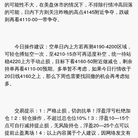
的可能性不大，在美盘休市的情况下，不排除行情冲高回落
的可能，日内下方则关注昨晚的高点4145附近争夺，跌破
则再看4110-00一带争夺。
今日操作建议：空单日内上方若再测4190-4200区域，
可轻仓搏短空一次，至4210-15亦可再适度补空，统一待站
稳4220上方手动止损，目标下看4160-50附近做减仓，剩余
持单再看4110-00预期。多单暂不考虑，如果今日行情收于
20日线4160之上，那么下周也需要找回撤的机会再考虑短
多。
交易提示：1：严格止损，切勿抗单！浮盈浮亏杜绝加
仓！2：轻仓操作，不超过总仓位10%！3：浮盈10—15个
点可自行减持提止损，无风险持仓，浮盈20—25个点可以
提前止盈离场！4：以上内容属于个人建议，因网络发文有