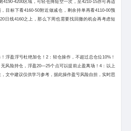
0-4200区域，可轻仓搏短空一次，至4210-15亦可再适
目标下看4160-50附近做减仓，剩余持单再看4110-00预
0日线4160之上，那么下周也需要找回撤的机会再考虑短
浮盈浮亏杜绝加仓！2：轻仓操作，不超过总仓位10%！
，无风险持仓，浮盈20—25个点可以提前止盈离场！4：以上
性，文中建议仅供学习参考，据此操作盈亏风险自担，实时思
！