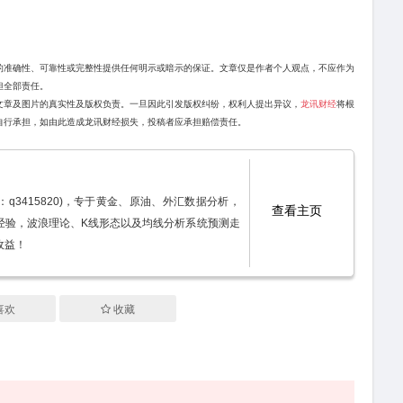
的准确性、可靠性或完整性提供任何明示或暗示的保证。文章仅是作者个人观点，不应作为
担全部责任。
文章及图片的真实性及版权负责。一旦因此引发版权纠纷，权利人提出异议，
龙讯财经
将根
自行承担，如由此造成龙讯财经损失，投稿者应承担赔偿责任。
：q3415820)，专于黄金、原油、外汇数据分析，
查看主页
经验，波浪理论、K线形态以及均线分析系统预测走
收益！
喜欢
收藏