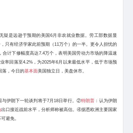
疑是远逊于预期的美国6月非农就业数据。劳工部数据显
万个，只有经济学家此前预期（11万个）的一半。更令人担忧的
，合计下修幅度高达7.4万个，表明美国劳动力市场的降温速
率回落至4.2%，为2025年6月以来最低水平，低于市场预
回落，今日的
基本面
美国独立日，美盘休市。
伊朗下一轮谈判将于7月18日举行。②
特朗普
：认为伊朗
油
出口接近战前水平，分析师称被高估。④据悉欧洲主要国家
不可避免。