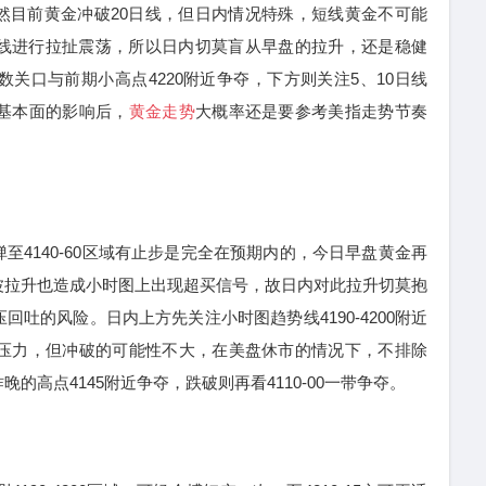
然目前黄金冲破20日线，但日内情况特殊，短线黄金不可能
日线进行拉扯震荡，所以日内切莫盲从早盘的拉升，还是稳健
数关口与前期小高点4220附近争夺，下方则关注5、10日线
完基本面的影响后，
黄金走势
大概率还是要参考美指走势节奏
140-60区域有止步是完全在预期内的，今日早盘黄金再
波拉升也造成小时图上出现超买信号，故日内对此拉升切莫抱
吐的风险。日内上方先关注小时图趋势线4190-4200附近
近压力，但冲破的可能性不大，在美盘休市的情况下，不排除
的高点4145附近争夺，跌破则再看4110-00一带争夺。