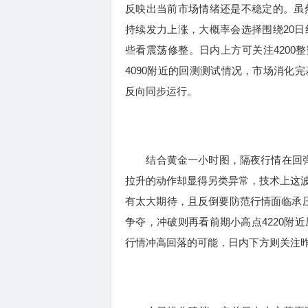
反映出当前市场情绪还是不稳定的。虽
持续发力上涨，大概率会选择围绕20
些看震荡修整。日内上方可关注4200整
4090附近的回测测试情况，市场消化
反向同步运行。
结合黄金一小时图，隔夜行情在回弹至4
拉升的动作却显得另类异常，技术上这
有太大期待，且反倒要防范行情面临承压回
争夺，冲破则再看前期小高点4220附
行情冲高回落的可能，日内下方则关注昨晚