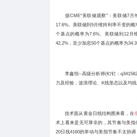
据CME“美联储观察”：美联储7月维
17.6%。美联储到9月维持利率不变的概率
个基点的概率为7.6%。美联储到12月
42.2%，至少加息50个基点的概率为34.
李鑫恒--高级分析师(钉钉：q34158
力及经验，波浪理论、K线形态以及均
技术面从黄金日线结构图来看，在
术上看来是无可厚非的，其节奏与美指
20日线4160的举动与美指节奏不太