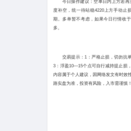
今日操作建议：空单日内上方若再测419
度补空，统一待站稳4220上方手动止损，
期。多单暂不考虑，如果今日行情收于2
多。
交易提示：1：严格止损，切勿抗单！
3：浮盈10—15个点可自行减持提止损
内容属于个人建议，因网络发文有时效
路实盘为准，投资有风险，入市需谨慎