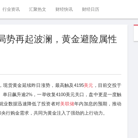
行业资讯
汇聚热文
财经快讯
财经日历
中东局势再起波澜，黄金避险属性
现货黄金延续昨日涨势，最高触及4195
美元
，目前交投于
日）单日飙升逾2%，一举收复4100美元关口，盘中更是一度触
农就业数据迅速降低了投资者对
美联储
年内加息的预期，推动
和央行购金需求，共同为黄金注入了强劲的上行动力。