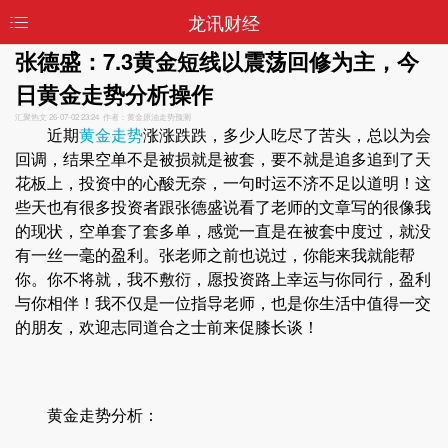
龙讯财经
张德盛：7.3黄金短线以震荡回修为主，今
日黄金走势分析操作
汇聚热文
26-07-02 23:24 作者：黄金原油走势预测
近期
黄金走势
涨涨跌跌，多少人吃尽了苦头，总以为会
回调，结果空单不是被损就是被套，要不就是追多追到了天
花板上，投资中的心酸无奈，一句时运不济不足以道明！这
些天也有很多投资者跟张德盛说看了老师的文章写的很像我
的现状，空单套了套多单，感觉一直是在被套中度过，就没
有一丝一毫的盈利。张老师之前也说过，你能来我就能帮
你。你不将就，我不敷衍，愿投资路上幸运与你同行，盈利
与你相伴！我不仅是一位指导老师，也是你生活中值得一交
的朋友，欢迎志同道合之士前来促膝长谈！
黄金走势分析：