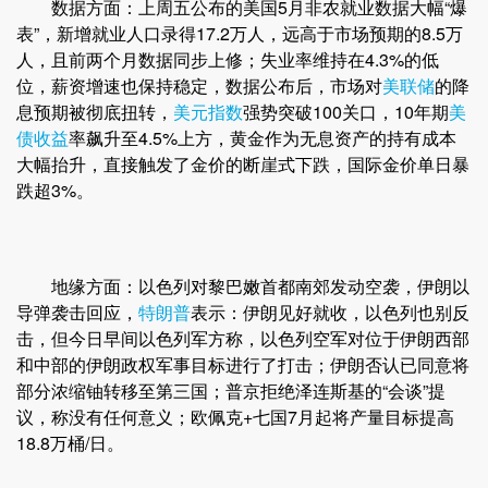
数据方面：上周五公布的美国5月非农就业数据大幅“爆
表”，新增就业人口录得17.2万人，远高于市场预期的8.5万
人，且前两个月数据同步上修；失业率维持在4.3%的低
位，薪资增速也保持稳定，数据公布后，市场对
美联储
的降
息预期被彻底扭转，
美元指数
强势突破100关口，10年期
美
债收益
率飙升至4.5%上方，黄金作为无息资产的持有成本
大幅抬升，直接触发了金价的断崖式下跌，国际金价单日暴
跌超3%。
地缘方面：以色列对黎巴嫩首都南郊发动空袭，伊朗以
导弹袭击回应，
特朗普
表示：伊朗见好就收，以色列也别反
击，但今日早间以色列军方称，以色列空军对位于伊朗西部
和中部的伊朗政权军事目标进行了打击；伊朗否认已同意将
部分浓缩铀转移至第三国；普京拒绝泽连斯基的“会谈”提
议，称没有任何意义；欧佩克+七国7月起将产量目标提高
18.8万桶/日。