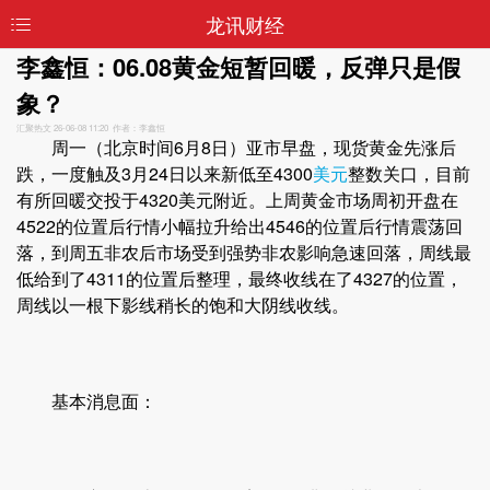
龙讯财经
李鑫恒：06.08黄金短暂回暖，反弹只是假
象？
汇聚热文
26-06-08 11:20 作者：李鑫恒
周一（北京时间6月8日）亚市早盘，现货黄金先涨后
跌，一度触及3月24日以来新低至4300
美元
整数关口，目前
有所回暖交投于4320美元附近。上周黄金市场周初开盘在
4522的位置后行情小幅拉升给出4546的位置后行情震荡回
落，到周五非农后市场受到强势非农影响急速回落，周线最
低给到了4311的位置后整理，最终收线在了4327的位置，
周线以一根下影线稍长的饱和大阴线收线。
基本消息面：