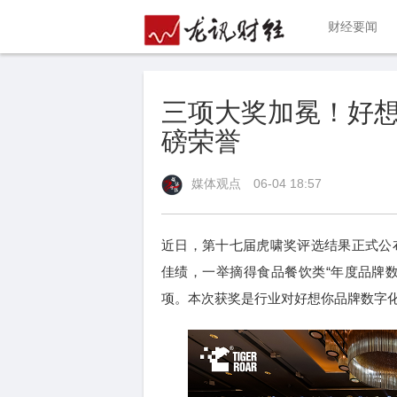
财经要闻
三项大奖加冕！好
磅荣誉
媒体观点
06-04 18:57
近日，第十七届虎啸奖评选结果正式公
佳绩，一举摘得食品餐饮类“年度品牌
项。本次获奖是行业对好想你品牌数字