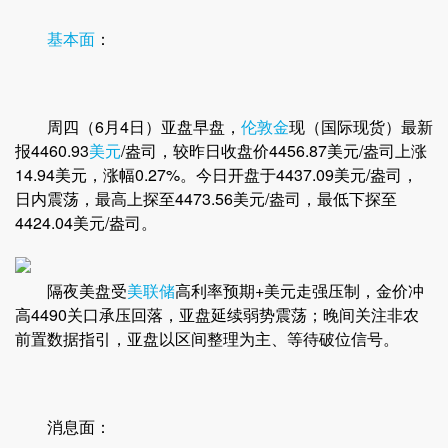
基本面
：
周四（6月4日）亚盘早盘，
伦敦金
现（国际现货）最新
报4460.93
美元
/盎司，较昨日收盘价4456.87美元/盎司上涨
14.94美元，涨幅0.27%。今日开盘于4437.09美元/盎司，
日内震荡，最高上探至4473.56美元/盎司，最低下探至
4424.04美元/盎司。
隔夜美盘受
美联储
高利率预期+美元走强压制，金价冲
高4490关口承压回落，亚盘延续弱势震荡；晚间关注非农
前置数据指引，亚盘以区间整理为主、等待破位信号。
消息面：