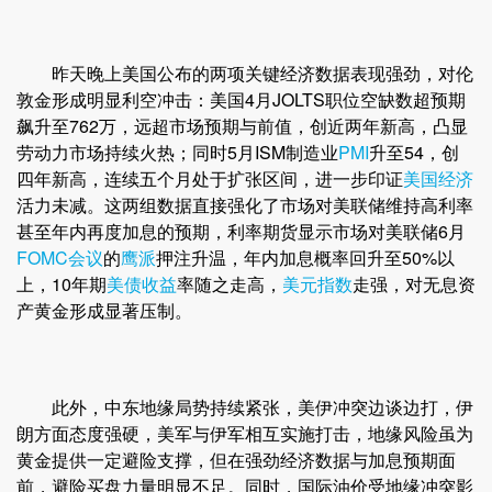
昨天晚上美国公布的两项关键经济数据表现强劲，对伦
敦金形成明显利空冲击：美国4月JOLTS职位空缺数超预期
飙升至762万，远超市场预期与前值，创近两年新高，凸显
劳动力市场持续火热；同时5月ISM制造业
PMI
升至54，创
四年新高，连续五个月处于扩张区间，进一步印证
美国经济
活力未减。这两组数据直接强化了市场对美联储维持高利率
甚至年内再度加息的预期，利率期货显示市场对美联储6月
FOMC会议
的
鹰派
押注升温，年内加息概率回升至50%以
上，10年期
美债收益
率随之走高，
美元指数
走强，对无息资
产黄金形成显著压制。
此外，中东地缘局势持续紧张，美伊冲突边谈边打，伊
朗方面态度强硬，美军与伊军相互实施打击，地缘风险虽为
黄金提供一定避险支撑，但在强劲经济数据与加息预期面
前，避险买盘力量明显不足。同时，国际油价受地缘冲突影