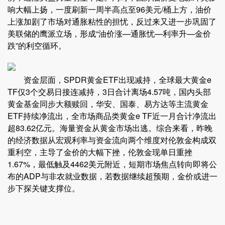
响大幅上扬，一度刷新一周半高点至96美元/桶上方，油价
上涨加剧了市场对通胀粘性的担忧，反过来又进一步巩固了
美联储的鹰派立场，形成“油价涨—通胀忧—利率升—金价
跌”的利空循环。
资金层面，SPDR黄金ETF出现减持，全球最大黄金e
TF仅3个交易日接连减持，3日合计离场4.57吨，国内头部
黄金基金同步大额赎回，华安、国泰、易方达等主流黄金
ETF持续净流出，全市场商品类黄金e TF近一月合计净流出
超83.62亿元。海量资金从黄金市场出逃。综合来看，昨晚
的经济数据从宏观利率与资金流向两个维度对伦敦金构成双
重利空，主导了金价的大幅下挫，伦敦金现单日重挫
1.67%，最低触及4462美元附近，短期市场焦点转向即将公
布的ADP与非农就业数据，若数据继续超预期，金价或进一
步下探关键支撑位。