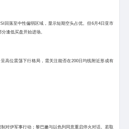
I回落至中性偏弱区域，显示短期空头占优。但6月4日亚市
，部分逢低买盘开始进场。
高位震荡下行格局，需关注能否在200日均线附近形成有
制对伊军事行动；黎巴嫩与以色列同意重启停火对话。若取