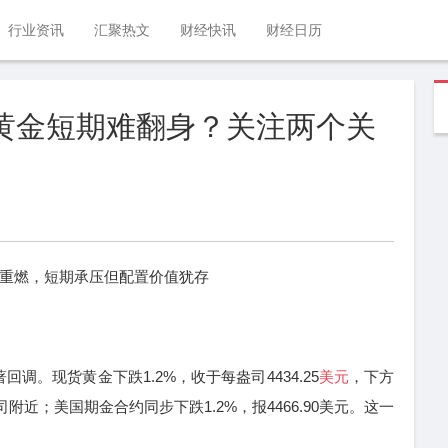
行业资讯
汇聚热文
财经快讯
财经日历
，黄金短期难翻身？关注两个关
重燃，短期承压但配置价值犹存
。现货黄金下跌1.2%，收于每盎司4434.25
美元
，下方
盎司附近；美国期金合约同步下跌1.2%，报4466.90美元。这一
。