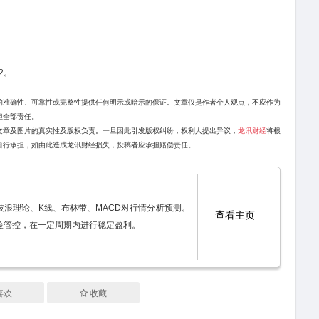
2。
的准确性、可靠性或完整性提供任何明示或暗示的保证。文章仅是作者个人观点，不应作为
担全部责任。
文章及图片的真实性及版权负责。一旦因此引发版权纠纷，权利人提出异议，
龙讯财经
将根
自行承担，如由此造成龙讯财经损失，投稿者应承担赔偿责任。
波浪理论、K线、布林带、MACD对行情分析预测。
查看主页
险管控，在一定周期内进行稳定盈利。
喜欢
收藏