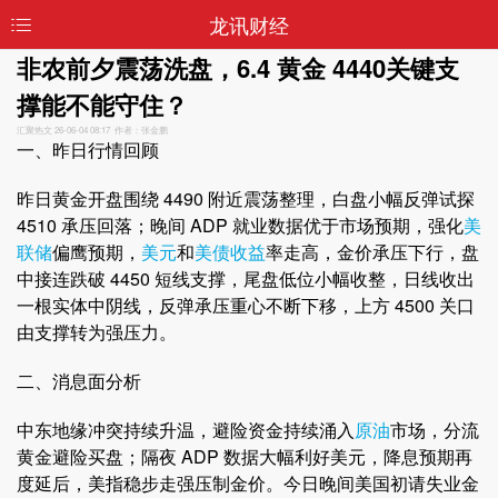
龙讯财经
非农前夕震荡洗盘，6.4 黄金 4440关键支
撑能不能守住？
汇聚热文
26-06-04 08:17 作者：张金鹏
一、昨日行情回顾
昨日黄金开盘围绕 4490 附近震荡整理，白盘小幅反弹试探
4510 承压回落；晚间 ADP 就业数据优于市场预期，强化
美
联储
偏鹰预期，
美元
和
美债收益
率走高，金价承压下行，盘
中接连跌破 4450 短线支撑，尾盘低位小幅收整，日线收出
一根实体中阴线，反弹承压重心不断下移，上方 4500 关口
由支撑转为强压力。
二、消息面分析
中东地缘冲突持续升温，避险资金持续涌入
原油
市场，分流
黄金避险买盘；隔夜 ADP 数据大幅利好美元，降息预期再
度延后，美指稳步走强压制金价。今日晚间美国初请失业金