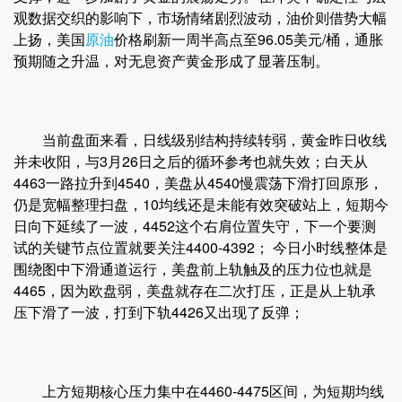
观数据交织的影响下，市场情绪剧烈波动，油价则借势大幅
上扬，美国
原油
价格刷新一周半高点至96.05美元/桶，通胀
预期随之升温，对无息资产黄金形成了显著压制。
当前盘面来看，日线级别结构持续转弱，黄金昨日收线
并未收阳，与3月26日之后的循环参考也就失效；白天从
4463一路拉升到4540，美盘从4540慢震荡下滑打回原形，
仍是宽幅整理扫盘，10均线还是未能有效突破站上，短期今
日向下延续了一波，4452这个右肩位置失守，下一个要测
试的关键节点位置就要关注4400-4392； 今日小时线整体是
围绕图中下滑通道运行，美盘前上轨触及的压力位也就是
4465，因为欧盘弱，美盘就存在二次打压，正是从上轨承
压下滑了一波，打到下轨4426又出现了反弹；
上方短期核心压力集中在4460-4475区间，为短期均线