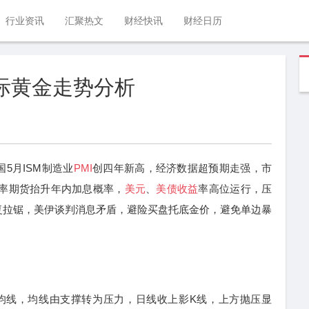
行业资讯
汇聚热文
财经快讯
财经日历
国际黄金走势分析
月ISM制造业
PMI
创四年新高，经济数据超预期走强，市
利率期货抬升年内加息概率，
美元
、
美债收益
率高位运行，压
复拉锯，美伊谈判消息矛盾，避险买盘托底金价，避免单边暴
均线，均线由支撑转为压力，日线收上影K线，上方抛压显