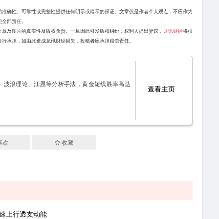
的准确性、可靠性或完整性提供任何明示或暗示的保证。文章仅是作者个人观点，不应作为
担全部责任。
文章及图片的真实性及版权负责。一旦因此引发版权纠纷，权利人提出异议，
龙讯财经
将根
自行承担，如由此造成龙讯财经损失，投稿者应承担赔偿责任。
K、波浪理论、江恩等分析手法，黄金短线胜率高达
查看主页
喜欢
收藏
极速上行透支动能