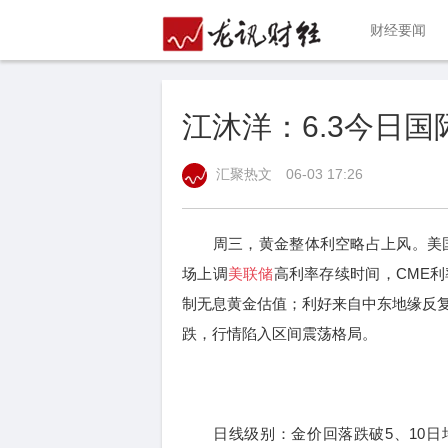
财经要闻
江沐洋：6.3今日
汇聚热文
06-03 17:26
周三，黄金整体利空略占上风。美国5
场上调
美联储
高利率存续时间，CME
制无息黄金估值；利好来自中东地缘反
跌，行情陷入区间震荡格局。
日线级别：金价回落跌破5、10日