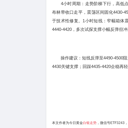
4小时周期：走势阶梯下行，高低点逐
布林带收口走平，震荡区间固化4430-
于技术性修复。1小时短线：窄幅箱体震荡
4440-4420，多次试探支撑小幅反
操作建议：短线反弹至4490-4500阻
4430关键支撑；回踩4435-4420企稳再轻
本文作者为今日黄金
白银走势
，微信号ETF3243，Q