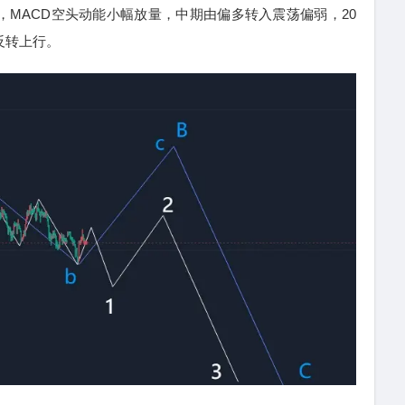
制，MACD空头动能小幅放量，中期由偏多转入震荡偏弱，20
反转上行。