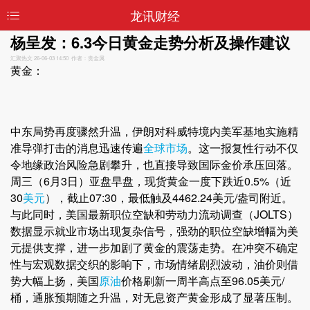
龙讯财经
杨呈发：6.3今日黄金走势分析及操作建议
汇聚热文
26-06-03 14:50 作者：贵金属
黄金：
中东局势再度骤然升温，伊朗对科威特境内美军基地实施精
准导弹打击的消息迅速传遍
全球市场
。这一报复性行动不仅
令地缘政治风险急剧攀升，也直接导致国际金价承压回落。
周三（6月3日）亚盘早盘，现货黄金一度下跌近0.5%（近
30
美元
），截止07:30，最低触及4462.24美元/盎司附近。
与此同时，美国最新职位空缺和劳动力流动调查（JOLTS）
数据显示就业市场出现复杂信号，强劲的职位空缺增幅为美
元提供支撑，进一步加剧了黄金的震荡走势。在冲突不确定
性与宏观数据交织的影响下，市场情绪剧烈波动，油价则借
势大幅上扬，美国
原油
价格刷新一周半高点至96.05美元/
桶，通胀预期随之升温，对无息资产黄金形成了显著压制。