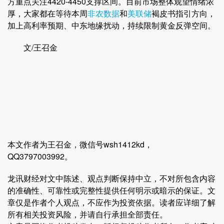
方重点关注4420-4450支撑区间。目前市场整体观望情绪浓
厚，大家都在等待本周
非农数据
和
美联储
褐皮书指引方向，
加上高利率预期、中东地缘扰动，持续限制黄金反弹空间。
文/王召金
本文作者为王召金，微信号wsh1412kd，
QQ3797003992。
龙讯财经对文中陈述、观点判断保持中立，不对所包含内容
的准确性、可靠性或完整性提供任何明示或暗示的保证。文
章仅是作者个人观点，不应作为投资依据。读者应详细了解
所有相关投资风险，并请自行承担全部责任。