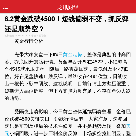
龙讯财经
6.2黄金跌破4500！短线偏弱不变，抓反弹
还是顺势空？
汇聚热文
26-06-02 08:08 作者：王召金
黄金行情分析：
先带大家复盘一下昨日
黄金走势
，整体是典型的冲高回
落、探底回升震荡行情。黄金早盘开盘在4522，小幅冲高
至4545就承压走弱，随后一路震荡回落，最低触及4447低
位。好在尾盘快速止跌反弹，最终收在4484位置，日线收
出一根长下影中阴线。这就说明，目前行情上方抛压很重，
短期进入高位调整，但下方支撑力度充足，不存在单边大跌
的趋势。
受隔夜走势影响，今日黄金整体延续弱势整理，金价已
经跌破4500关键关口，短线行情偏弱。大家注意，这波回
落只是前期反弹后的技术性修复，并不是趋势反转。叠加
美
元
小幅回暖，进一步压制金价反弹，市场多空拉扯明显，整