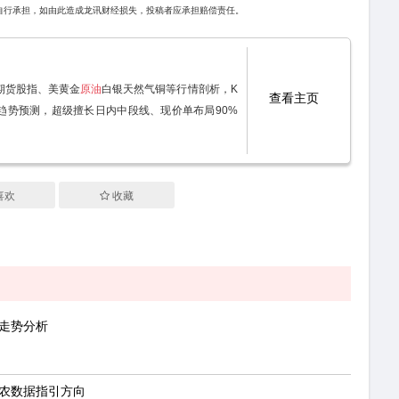
自行承担，如由此造成龙讯财经损失，投稿者应承担赔偿责任。
期货股指、美黄金
原油
白银天然气铜等行情剖析，K
查看主页
趋势预测，超级擅长日内中段线、现价单布局90%
喜欢
收藏
金走势分析
非农数据指引方向