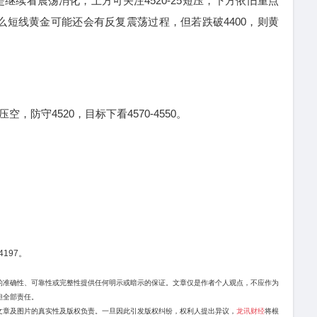
看震荡消化，上方可关注4520-25短压，下方依旧重点
那么短线黄金可能还会有反复震荡过程，但若跌破4400，则黄
，防守4520，目标下看4570-4550。
4197。
的准确性、可靠性或完整性提供任何明示或暗示的保证。文章仅是作者个人观点，不应作为
担全部责任。
文章及图片的真实性及版权负责。一旦因此引发版权纠纷，权利人提出异议，
龙讯财经
将根