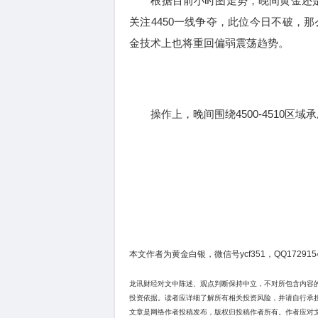
根据目前小时图走势，晚间黄金还是继续
关注4450一线争夺，此位今日不破，
金技术上也将重回偏弱震荡趋势。
操作上，晚间围绕4500-4510区域承压空
本文作者为黄金白银，微信号ycf351，QQ172915
龙讯财经对文中陈述、观点判断保持中立，不对所包含内容
投资依据。读者应详细了解所有相关投资风险，并请自行承
文章是网络作者投稿发布，版权归投稿作者所有。作者应对