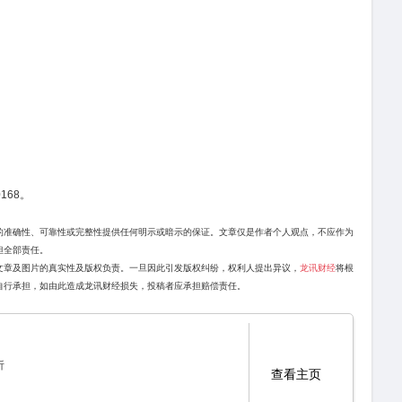
168。
的准确性、可靠性或完整性提供任何明示或暗示的保证。文章仅是作者个人观点，不应作为
担全部责任。
文章及图片的真实性及版权负责。一旦因此引发版权纠纷，权利人提出异议，
龙讯财经
将根
自行承担，如由此造成龙讯财经损失，投稿者应承担赔偿责任。
析
查看主页