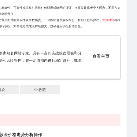
的准确性、可靠性或完整性提供任何明示或暗示的保证。文章仅是作者个人观点，不应作为
担全部责任。
文章及图片的真实性及版权负责。一旦因此引发版权纠纷，权利人提出异议，
龙讯财经
将根
自行承担，如由此造成龙讯财经损失，投稿者应承担赔偿责任。
多家知名网站专家。具有丰富的实战操盘经验和分
查看主页
势和风险管控，在一定周期内进行稳定盈利，喊单
喜欢
收藏
伦敦金价格走势分析操作