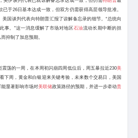
，美伊谈判代表已就谅解备忘录达成一致，但仍需
特朗普
最
款已于26日基本达成一致，但双方仍需获得高层领导批准。
。美国谈判代表向特朗普汇报了谅解备忘录的细节。“总统向
此事。”这一消息缓解了市场对地区
石油
流动长期中断的担
从而抑制了加息预期。
荡的一周，在本周初闪崩四周低位后，周五暴拉近230
美
而再看下周，黄金和白银迎来关键考验，未来数个交易日，美国
可能显著影响市场对
美联储
政策路径的预期，并进一步牵动
贵