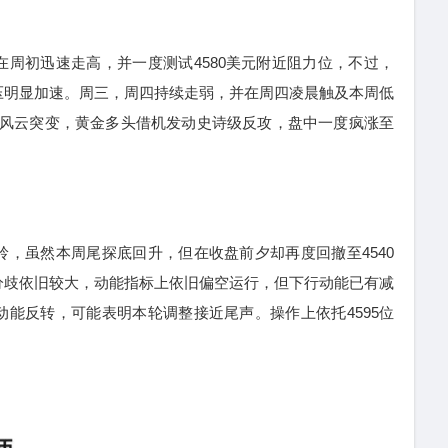
初迅速走高，并一度测试4580美元附近阻力位，不过，
压明显加速。周三，周四持续走弱，并在周四凌晨触及本周低
交前线风云突变，黄金多头借机发动史诗级反攻，盘中一度疯涨至
虽然本周尾探底回升，但在收盘前夕却再度回撤至4540
分歧依旧较大，动能指标上依旧偏空运行，但下行动能已有减
能反转，可能表明本轮调整接近尾声。操作上依托4595位
！