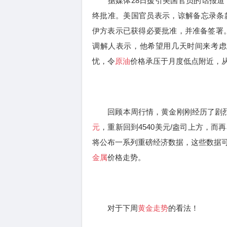
据媒体28日援引美国官员的话报道
终批准。美国官员表示，谅解备忘录条
伊方表示已获得必要批准，并准备签署
调解人表示，他希望用几天时间来考虑
忧，令
原油
价格承压于月度低点附近，
回顾本周行情，黄金刚刚经历了剧烈震
元
，重新回到4540美元/盎司上方，
将公布一系列重磅经济数据，这些数据
金属
价格走势。
对于下周
黄金走势
的看法！