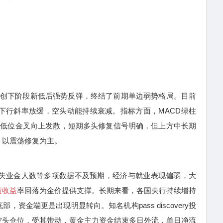
创下阶段新低后强势反弹，终结了前期单边弱势格局。目前
线下行斜率放缓，空头动能持续衰减。指标方面，MACD绿柱
SI低位金叉向上发散，短期多头修复信号明确，但上方中长期
，以震荡修复为主。
失业金人数等多项数据不及预期，经济与就业表现偏弱，大
债收益
率回落为金价提供支撑。长期来看，各国央行持续增持
资金端更是出现明显转向。知名机构pass discovery投
空头仓位，受其带动，黄金主力资金结束多日外流，单日净流