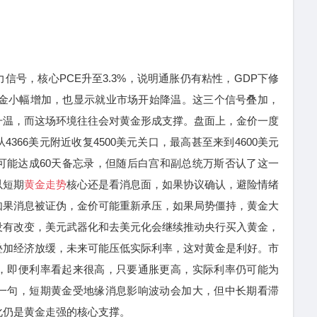
，核心PCE升至3.3%，说明通胀仍有粘性，GDP下修
业金小幅增加，也显示就业市场开始降温。这三个信号叠加，
升温，而这场环境往往会对黄金形成支撑。盘面上，金价一度
366美元附近收复4500美元关口，最高甚至来到4600美元
可能达成60天备忘录，但随后白宫和副总统万斯否认了这一
以短期
黄金走势
核心还是看消息面，如果协议确认，避险情绪
如果消息被证伪，金价可能重新承压，如果局势僵持，黄金大
没有改变，美元武器化和去美元化会继续推动央行买入黄金，
叠加经济放缓，未来可能压低实际利率，这对黄金是利好。市
，即便利率看起来很高，只要通胀更高，实际利率仍可能为
一句，短期黄金受地缘消息影响波动会加大，但中长期看滞
化仍是黄金走强的核心支撑。