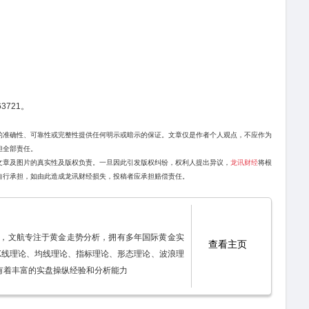
3721。
的准确性、可靠性或完整性提供任何明示或暗示的保证。文章仅是作者个人观点，不应作为
担全部责任。
文章及图片的真实性及版权负责。一旦因此引发版权纠纷，权利人提出异议，
龙讯财经
将根
自行承担，如由此造成龙讯财经损失，投稿者应承担赔偿责任。
140，文航专注于黄金走势分析，拥有多年国际黄金实
查看主页
K线理论、均线理论、指标理论、形态理论、波浪理
有着丰富的实盘操纵经验和分析能力