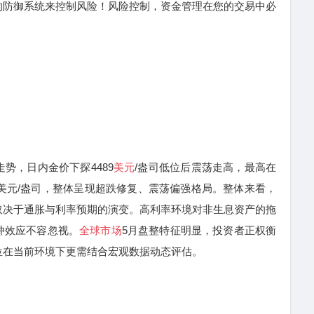
的防御系统来控制风险！风险控制，资金管理在您的交易中必
，日内金价下探4489
美元
/盎司低位后震荡走高，最高在
39.93美元/盎司，整体呈现超跌修复、震荡偏强格局。整体来看，
取决于通胀与利率预期的演变。高利率环境对非生息资产的拖
冲效应不容忽视。
全球市场
5月盘整特征明显，投资者正权衡
位在当前环境下更需结合宏观数据动态评估。