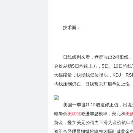
技术面：
日线级别来看，盘面收出2根阳线，
金价站稳5日均线上方，5日、10日均
大幅缩量，快慢线低位拐头，KDJ、R
均线压制仍在，日线暂未开启单边上涨
美国一季度GDP增速修正值，出境
幅降低
美联储
激进加息概率，美元和
美
黄金，叠加美元公信力下滑为金价筑牢底部，
资组合经理昌姆微妙率先大幅削减黄金