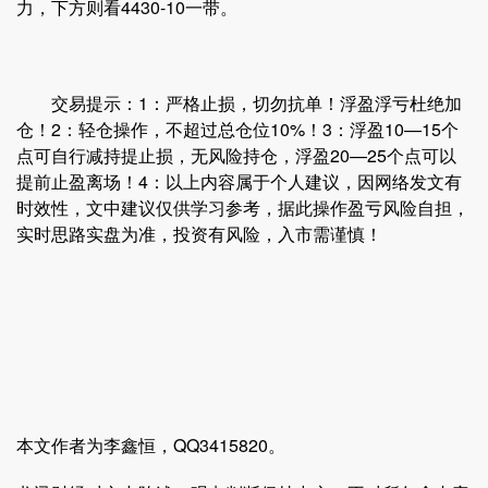
力，下方则看4430-10一带。
交易提示：1：严格止损，切勿抗单！浮盈浮亏杜绝加
仓！2：轻仓操作，不超过总仓位10%！3：浮盈10—15个
点可自行减持提止损，无风险持仓，浮盈20—25个点可以
提前止盈离场！4：以上内容属于个人建议，因网络发文有
时效性，文中建议仅供学习参考，据此操作盈亏风险自担，
实时思路实盘为准，投资有风险，入市需谨慎！
本文作者为李鑫恒，QQ3415820。