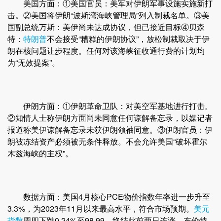
美国方面：①美国官员：美军对伊朗军事设施实施新打
击。②美国将伊朗“波斯湾海峡管理局”列入制裁名单。③美
国副总统万斯：美伊尚未达成协议，但已接近目标④贝森
特：
特朗普
不会接受“糟糕的伊朗协议”，放松制裁取决于伊
朗在核问题让步程度。任何对该海峡征收通行费的计划均
为“无效提案”。
伊朗方面：①伊朗革命卫队：对美空军基地进行打击。
②知情人士称伊朗方面尚未同意任何谅解备忘录，以媒记者
报道称美伊谅解备忘录未获伊朗领袖同意。③伊朗官员：伊
朗被冻结资产必须被无条件释放。不会允许美国“破坏霍尔
木兹海峡的主权”。
数据方面：美国4月核心PCE物价指数年率进一步升至
3.3%，为2023年11月以来最高水平，符合市场预期。
美元
指数
周四下跌0.24%至98.99，终结此前两日连涨。布伦特