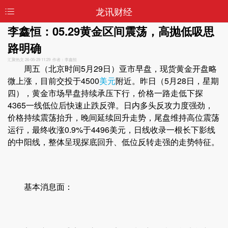
龙讯财经
李鑫恒：05.29黄金区间震荡，高抛低吸思
路明确
汇聚热文
26-05-29 11:29 作者：李鑫恒
周五（北京时间5月29日）亚市早盘，现货黄金开盘略
微上涨，目前交投于4500
美元
附近。昨日（5月28日，星期
四），黄金市场早盘持续承压下行，价格一路走低下探
4365一线低位后快速止跌反弹。日内多头反攻力度强劲，
价格持续震荡抬升，晚间延续回升走势，尾盘维持高位震荡
运行，最终收涨0.9%于4496美元，日线收录一根长下影线
的中阳线，整体呈现探底回升、低位反转走强的走势特征。
基本消息面：