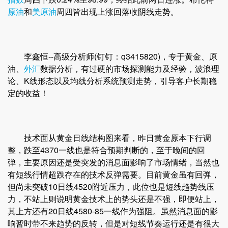
原油
和
美原油
周四皆出现上涨回落收阴线走势。
李鑫恒--高级分析师(钉钉：q3415820)，专于黄金、原
油、
外汇
数据分析，有过硬的市场探测能力及经验，波浪理
论、K线形态以及均线分析系统预测走势，引导客户长期稳
定的收益！
技术面从黄金日线结构图来看，昨日黄金原本下行调
整，跌至4370一线也是符合预期判断的，至于晚间的回
弹，主要原因还是受突发的消息面影响了市场情绪，当然也
有短线行情超跌存在的技术反弹需要。目前黄金虽有回弹，
但尚未突破10日线4520附近压力，此位也是短线趋势线压
力，不站上则说明黄金技术上的势头还是不强，即便站上，
其上方还有20日线4580-85一线作为强阻。虽然消息面的影
响暂时带不来趋势的反转，但是对短线节奏运行还是有很大