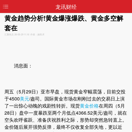
龙讯财经
黄金趋势分析!黄金爆涨爆跌、黄金多空解
套在
汇聚热文
26-05-29 11:16 作者：姚乾术
消息面：
周五（5月29日）亚市早盘，现货黄金窄幅震荡，目前交投
于4500
美元
/盎司。国际黄金市场在刚刚过去的交易日上演
了一出惊心动魄的戏剧性转折。现货
黄金价格
在周四（5月
28日）盘中一度暴跌至两个月低点4366.52美元/盎司，就在
空头欢呼雀跃、准备庆祝胜利之际，形势却突然急转直上。
金价随后展开强势反弹，最终不仅收复全部失地，更以近