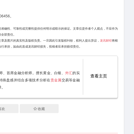
6456。
的准确性、可靠性或完整性提供任何明示或暗示的保证。文章仅是作者个人观点，不应作为
担全部责任。
文章及图片的真实性及版权负责。一旦因此引发版权纠纷，权利人提出异议，
龙讯财经
将根
自行承担，如由此造成龙讯财经损失，投稿者应承担赔偿责任。
特约讲师、首席金融分析师。擅长黄金、白银、
外汇
的实
查看主页
特殊盘感并结合多项技术分析在
贵金属
交易等金融
录。
喜欢
收藏