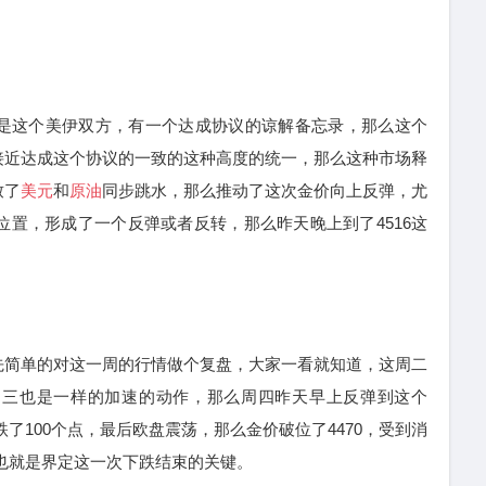
是这个美伊双方，有一个达成协议的谅解备忘录，那么这个
接近达成这个协议的一致的这种高度的统一，那么这种市场释
致了
美元
和
原油
同步跳水，那么推动了这次金价向上反弹，尤
的位置，形成了一个反弹或者反转，那么昨天晚上到了4516这
简单的对这一周的行情做个复盘，大家一看就知道，这周二
。周三也是一样的加速的动作，那么周四昨天早上反弹到这个
，跌了100个点，最后欧盘震荡，那么金价破位了4470，受到消
70也就是界定这一次下跌结束的关键。