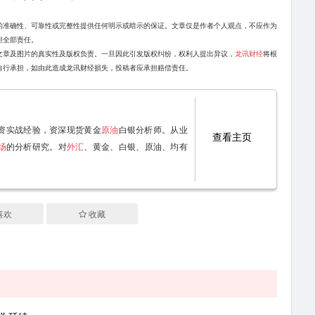
的准确性、可靠性或完整性提供任何明示或暗示的保证。文章仅是作者个人观点，不应作为
担全部责任。
文章及图片的真实性及版权负责。一旦因此引发版权纠纷，权利人提出异议，
龙讯财经
将根
自行承担，如由此造成龙讯财经损失，投稿者应承担赔偿责任。
资实战经验，资深现货黄金
原油
白银分析师。从业
查看主页
场
的分析研究。对
外汇
、黄金、白银、原油、均有
喜欢
收藏