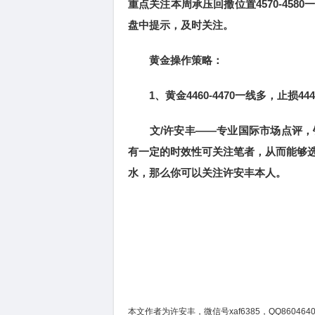
重点关注本周承压回撤位置4570-45
盘中提示，及时关注。
黄金操作策略：
1、黄金4460-4470一线多，止损4443
文/许安丰——专业国际市场点评，
有一定的时效性可关注笔者，从而能够
水，那么你可以关注许安丰本人。
本文作者为许安丰，微信号xaf6385，QQ8604640