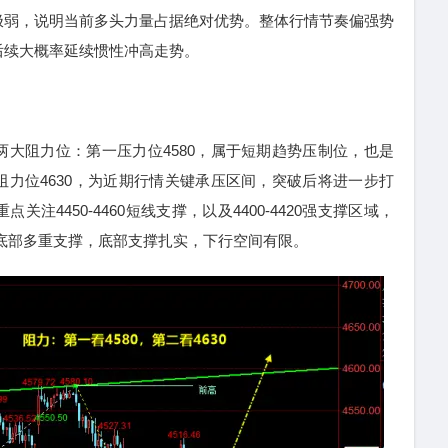
极弱，说明当前多头力量占据绝对优势。整体行情节奏偏强势
后续大概率延续惯性冲高走势。
阻力位：第一压力位4580，属于短期趋势压制位，也是
力位4630，为近期行情关键承压区间，突破后将进一步打
注4450-4460短线支撑，以及4400-4420强支撑区域，
形成底部多重支撑，底部支撑扎实，下行空间有限。