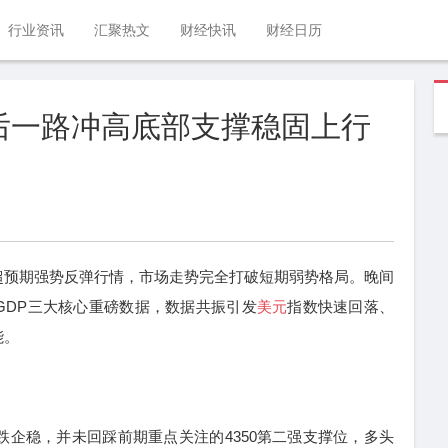
行业资讯
汇聚热文
财经快讯
财经日历
66后一路冲高底部支撑稳固上行
预期强势反弹行情，市场走势完全打破短期弱势格局。晚间
GDP三大核心重磅数据，数据共振引发
美元
指数快速回落、
能。
企稳，并未回踩前期重点关注的4350第二强支撑位，多头