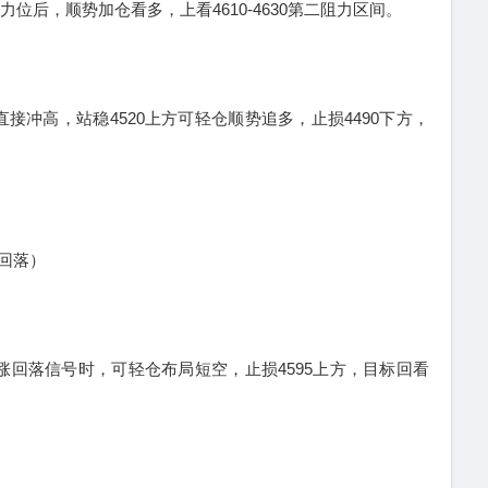
0压力位后，顺势加仓看多，上看4610-4630第二阻力区间。
高，站稳4520上方可轻仓顺势追多，止损4490下方，
回落）
回落信号时，可轻仓布局短空，止损4595上方，目标回看