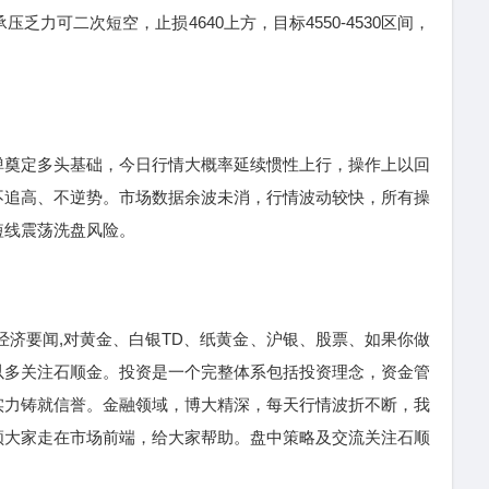
力可二次短空，止损4640上方，目标4550-4530区间，
奠定多头基础，今日行情大概率延续惯性上行，操作上以回
不追高、不逆势。市场数据余波未消，行情波动较快，所有操
短线震荡洗盘风险。
济要闻,对黄金、白银TD、纸黄金、沪银、股票、如果你做
以多关注石顺金。投资是一个完整体系包括投资理念，资金管
实力铸就信誉。金融领域，博大精深，每天行情波折不断，我
领大家走在市场前端，给大家帮助。盘中策略及交流关注石顺