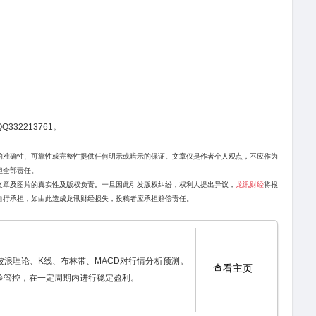
332213761。
的准确性、可靠性或完整性提供任何明示或暗示的保证。文章仅是作者个人观点，不应作为
担全部责任。
文章及图片的真实性及版权负责。一旦因此引发版权纠纷，权利人提出异议，
龙讯财经
将根
自行承担，如由此造成龙讯财经损失，投稿者应承担赔偿责任。
波浪理论、K线、布林带、MACD对行情分析预测。
查看主页
险管控，在一定周期内进行稳定盈利。