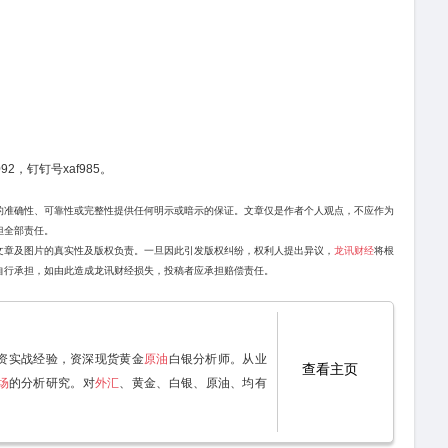
92，钉钉号xaf985。
的准确性、可靠性或完整性提供任何明示或暗示的保证。文章仅是作者个人观点，不应作为
担全部责任。
文章及图片的真实性及版权负责。一旦因此引发版权纠纷，权利人提出异议，
龙讯财经
将根
自行承担，如由此造成龙讯财经损失，投稿者应承担赔偿责任。
资实战经验，资深现货黄金
原油
白银分析师。从业
查看主页
场
的分析研究。对
外汇
、黄金、白银、原油、均有