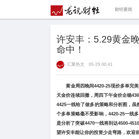
财经要闻
许安丰：5.29黄金
命中！
汇聚热文
05-29 00:41
黄金周四晚间4420-25现价多单完
天金价连续回撤，周四下午金价企稳436
4425一线给了做多的策略和分析图，虽然
个多单策略毫不受影响，4420-25
是分析了突破4470一线将到达4500-
望许安丰能让你的投资少走弯路，欢迎